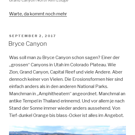
Grand Canyon North Rim Lodge
Warte, da kommt noch mehr
VERÖFFENTLICHT
SEPTEMBER 2, 2017
AM
Bryce Canyon
Was soll man zu Bryce Canyon schon sagen? Einer der
„grossen“ Canyons in Utah im Colorado Plateau. Wie
Zion, Grand Canyon, Capital Reef und viele Andere. Aber
dennoch keiner von Vielen. Die Erosionsformen hier sind
einfach anders als in den anderen National Parks.
Manchman in „Amphitheatern“ angeordnet. Manchmal an
antike Tempel in Thailand erinnernd. Und vor allem je nach
Stand der Sonne immer wieder anders aussehend. Von
Tief-dunkel Orange bis blass-Ocker ist alles im Angebot.