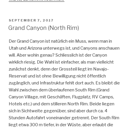
VERÖFFENTLICHT
SEPTEMBER 7, 2017
AM
Grand Canyon (North Rim)
Der Grand Canyon ist natürlich ein Muss, wenn man in
Utah und Arizona unterwegs ist, und Canyons anschauen
will. Aber wohin genau? Schliesslich ist der Canyon
wirklich riesig. Die Wahl ist einfacher, als man vielleicht
zunächst denkt, denn der Grossteil liegt im Navajo-
Reservat und ist ohne Bewilligung nicht öffentlich
zugänglich, und Infrastruktur fehlt dort auch. Es bleibt die
Wahl zwischen dem überlaufenen South Rim (Grand
Canyon Village, mit Geschäften, Flugplatz, RV Camps,
Hotels etc.) und dem stilleren North Rim. Beide liegen
sich in Sichtweite gegenüber, sind aber durch ca. 4
Stunden Autofahrt voneinander getrennt. Der South Rim
liegt etwa 300 m tiefer, in der Wüste, aber erlaubt die