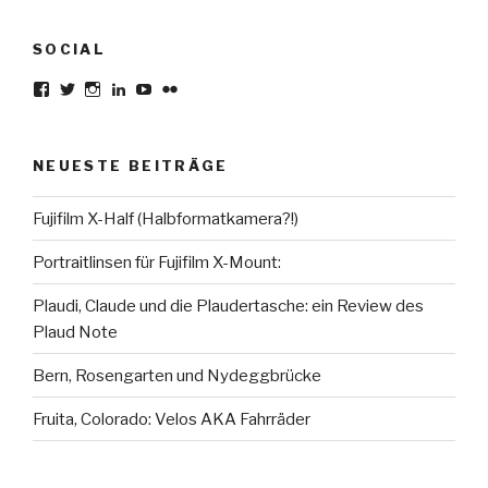
Beiträge
SOCIAL
Profil
Profil
Profil
Profil
Profil
Profil
von
von
von
von
von
von
karsten.seiferlin
planetscooter
TimeCaptured
KarstenSeiferlin
Time.Captured.
Time.Capured.
auf
auf
auf
auf
auf
auf
Facebook
Twitter
Instagram
LinkedIn
YouTube
Flickr
NEUESTE BEITRÄGE
anzeigen
anzeigen
anzeigen
anzeigen
anzeigen
anzeigen
Fujifilm X-Half (Halbformatkamera?!)
Portraitlinsen für Fujifilm X-Mount:
Plaudi, Claude und die Plaudertasche: ein Review des
Plaud Note
Bern, Rosengarten und Nydeggbrücke
Fruita, Colorado: Velos AKA Fahrräder