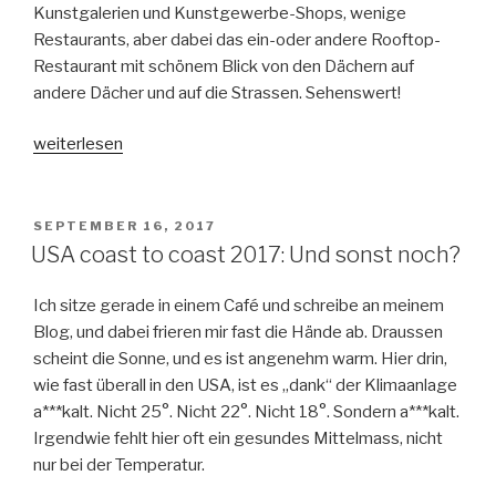
Kunstgalerien und Kunstgewerbe-Shops, wenige
Restaurants, aber dabei das ein-oder andere Rooftop-
Restaurant mit schönem Blick von den Dächern auf
andere Dächer und auf die Strassen. Sehenswert!
„Santa
weiterlesen
Fe“
VERÖFFENTLICHT
SEPTEMBER 16, 2017
AM
USA coast to coast 2017: Und sonst noch?
Ich sitze gerade in einem Café und schreibe an meinem
Blog, und dabei frieren mir fast die Hände ab. Draussen
scheint die Sonne, und es ist angenehm warm. Hier drin,
wie fast überall in den USA, ist es „dank“ der Klimaanlage
a***kalt. Nicht 25°. Nicht 22°. Nicht 18°. Sondern a***kalt.
Irgendwie fehlt hier oft ein gesundes Mittelmass, nicht
nur bei der Temperatur.