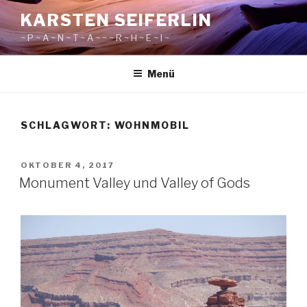
Zum
KARSTEN SEIFERLIN
Inhalt
~ P ~ A ~ N ~ T ~ A ~ ~ ~ R ~ H ~ E ~ I ~
springen
Menü
SCHLAGWORT:
WOHNMOBIL
VERÖFFENTLICHT
OKTOBER 4, 2017
AM
Monument Valley und Valley of Gods