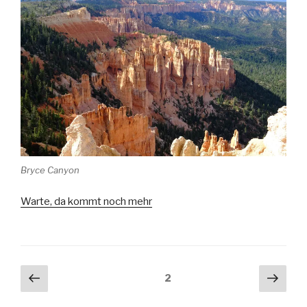
Bryce Canyon
Warte, da kommt noch mehr
Seitennummerierung
Vorherige
Näch
Seite
2
Seite
Seit
der