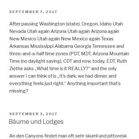
VERÖFFENTLICHT
SEPTEMBER 7, 2017
AM
After passing Washington (state), Oregon, Idaho Utah
Nevada Utah again Arizona Utah again Arizona again
New Mexico Utah again New Mexico again Texas
Arkansas Mississippi Alabama Georgia Tennessee and
three-and-a-half time zones (PDT, MDT, Arizona Mountain
Time (no daylight saving), CDT and now, today, EDT, Ruth
Ziethe asks „What time is it REALLY?“ and the only
answer I can think of is „It’s dark, we had dinner, and
everything feels just right.“ Anything important that’s
missing?
VERÖFFENTLICHT
SEPTEMBER 3, 2017
AM
Bäume und Lodges
An den Canyons findet man oft sehr skurril und pittoresk