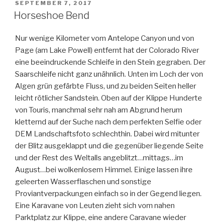
VERÖFFENTLICHT
SEPTEMBER 7, 2017
AM
Horseshoe Bend
Nur wenige Kilometer vom Antelope Canyon und von
Page (am Lake Powell) entfernt hat der Colorado River
eine beeindruckende Schleife in den Stein gegraben. Der
Saarschleife nicht ganz unähnlich. Unten im Loch der von
Algen grün gefärbte Fluss, und zu beiden Seiten heller
leicht rötlicher Sandstein. Oben auf der Klippe Hunderte
von Touris, manchmal sehr nah am Abgrund herum
kletternd auf der Suche nach dem perfekten Selfie oder
DEM Landschaftsfoto schlechthin. Dabei wird mitunter
der Blitz ausgeklappt und die gegenüber liegende Seite
und der Rest des Weltalls angeblitzt…mittags…im
August…bei wolkenlosem Himmel. Einige lassen ihre
geleerten Wasserflaschen und sonstige
Proviantverpackungen einfach so in der Gegend liegen.
Ei
ne Karavane von Leuten zieht sich vom nahen
Parktplatz zur Klippe, eine andere Caravane wieder