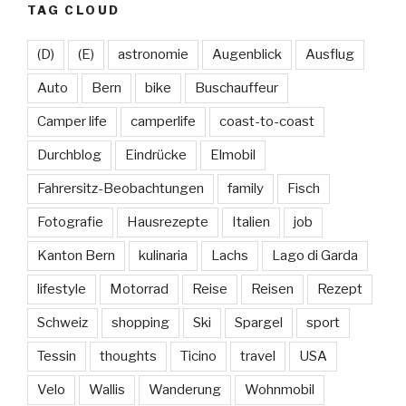
TAG CLOUD
(D)
(E)
astronomie
Augenblick
Ausflug
Auto
Bern
bike
Buschauffeur
Camper life
camperlife
coast-to-coast
Durchblog
Eindrücke
Elmobil
Fahrersitz-Beobachtungen
family
Fisch
Fotografie
Hausrezepte
Italien
job
Kanton Bern
kulinaria
Lachs
Lago di Garda
lifestyle
Motorrad
Reise
Reisen
Rezept
Schweiz
shopping
Ski
Spargel
sport
Tessin
thoughts
Ticino
travel
USA
Velo
Wallis
Wanderung
Wohnmobil