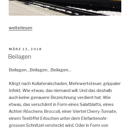
„Abschied
weiterlesen
vom
Winter,
Kleine
VERÖFFENTLICHT
MÄRZ 12, 2018
AM
Scheidegg“
Beilagen
Beilagen…Beilagen…Beilagen…
Klingt nach Kollateralschaden, Mehrwertsteuer, grippaler
Infekt. Wie etwas, das niemand will. Und das deshalb
auch keine genauere Bezeichnung verdient hat. Wie
etwas, das verschämt in Form eines Salatblatts, eines
Achtel-Röschens Broccoli, einer Viertel Cherry-Tomate,
einem Teelöffel Erbschen unter dem Elefantenohr-
grossen Schnitzel versteckt wird. Oder in Form von