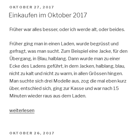
VERÖFFENTLICHT
OKTOBER 27, 2017
AM
Einkaufen im Oktober 2017
Früher war alles besser, oder ich werde alt, oder beides.
Früher ging man in einen Laden, wurde begrüsst und
gefragt, was man sucht. Zum Beispiel eine Jacke, für den
Übergang, in Blau, halblang. Dann wurde man zu einer
Ecke des Ladens geführt, in dem Jacken, halblang, blau,
nicht zu kalt und nicht zu warm, in allen Grössen hingen.
Man suchte sich drei Modelle aus, zog die mal eben kurz
über, entschied sich, ging zur Kasse und war nach 15
Minuten wieder raus aus dem Laden.
„Einkaufen
weiterlesen
im
Oktober
2017“
VERÖFFENTLICHT
OKTOBER 26, 2017
AM