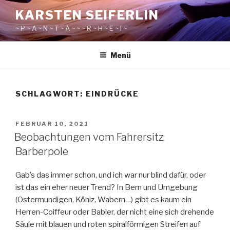
Zum
KARSTEN SEIFERLIN
Inhalt
~ P ~ A ~ N ~ T ~ A ~ ~ ~ R ~ H ~ E ~ I ~
springen
Menü
SCHLAGWORT:
EINDRÜCKE
VERÖFFENTLICHT
FEBRUAR 10, 2021
AM
Beobachtungen vom Fahrersitz:
Barberpole
Gab’s das immer schon, und ich war nur blind dafür, oder
ist das ein eher neuer Trend? In Bern und Umgebung
(Ostermundigen, Köniz, Wabern…) gibt es kaum ein
Herren-Coiffeur oder Babier, der nicht eine sich drehende
Säule mit blauen und roten spiralförmigen Streifen auf