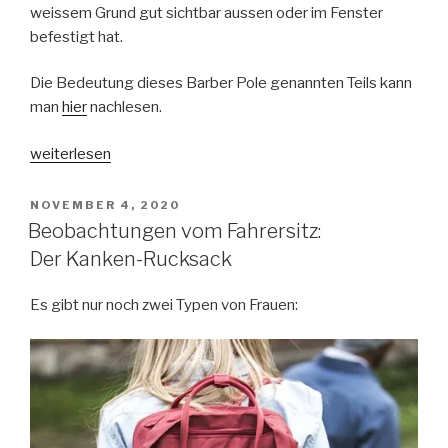
weissem Grund gut sichtbar aussen oder im Fenster
befestigt hat.
Die Bedeutung dieses Barber Pole genannten Teils kann
man
hier
nachlesen.
„Beobachtungen
weiterlesen
vom
Fahrersitz:
VERÖFFENTLICHT
NOVEMBER 4, 2020
AM
Barberpole“
Beobachtungen vom Fahrersitz:
Der Kanken-Rucksack
Es gibt nur noch zwei Typen von Frauen: