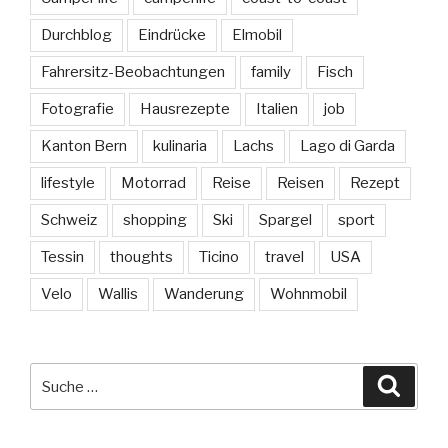
Durchblog
Eindrücke
Elmobil
Fahrersitz-Beobachtungen
family
Fisch
Fotografie
Hausrezepte
Italien
job
Kanton Bern
kulinaria
Lachs
Lago di Garda
lifestyle
Motorrad
Reise
Reisen
Rezept
Schweiz
shopping
Ski
Spargel
sport
Tessin
thoughts
Ticino
travel
USA
Velo
Wallis
Wanderung
Wohnmobil
Suche
Suche
nach: