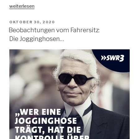
„Beobachtungen
weiterlesen
vom
Fahrersitz:
VERÖFFENTLICHT
OKTOBER 30, 2020
AM
Der
Beobachtungen vom Fahrersitz:
Kanken-
Die Jogginghosen…
Rucksack“