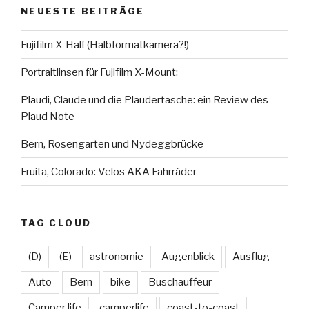
Facebook
Twitter
Instagram
LinkedIn
YouTube
Flickr
NEUESTE BEITRÄGE
anzeigen
anzeigen
anzeigen
anzeigen
anzeigen
anzeigen
Fujifilm X-Half (Halbformatkamera?!)
Portraitlinsen für Fujifilm X-Mount:
Plaudi, Claude und die Plaudertasche: ein Review des
Plaud Note
Bern, Rosengarten und Nydeggbrücke
Fruita, Colorado: Velos AKA Fahrräder
TAG CLOUD
(D)
(E)
astronomie
Augenblick
Ausflug
Auto
Bern
bike
Buschauffeur
Camper life
camperlife
coast-to-coast