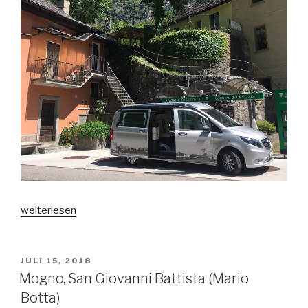
„Valle
weiterlesen
Maggia,
Val
Lavizzara
VERÖFFENTLICHT
JULI 15, 2018
AM
und
Mogno, San Giovanni Battista (Mario
Val
Botta)