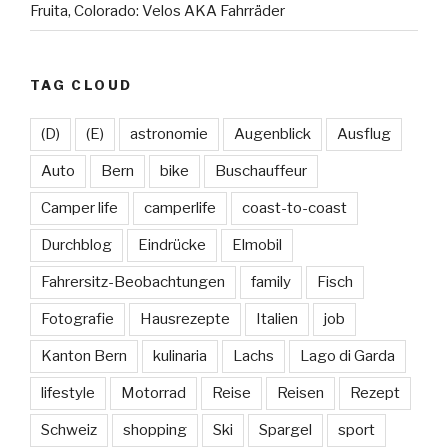
Fruita, Colorado: Velos AKA Fahrräder
TAG CLOUD
(D)
(E)
astronomie
Augenblick
Ausflug
Auto
Bern
bike
Buschauffeur
Camper life
camperlife
coast-to-coast
Durchblog
Eindrücke
Elmobil
Fahrersitz-Beobachtungen
family
Fisch
Fotografie
Hausrezepte
Italien
job
Kanton Bern
kulinaria
Lachs
Lago di Garda
lifestyle
Motorrad
Reise
Reisen
Rezept
Schweiz
shopping
Ski
Spargel
sport