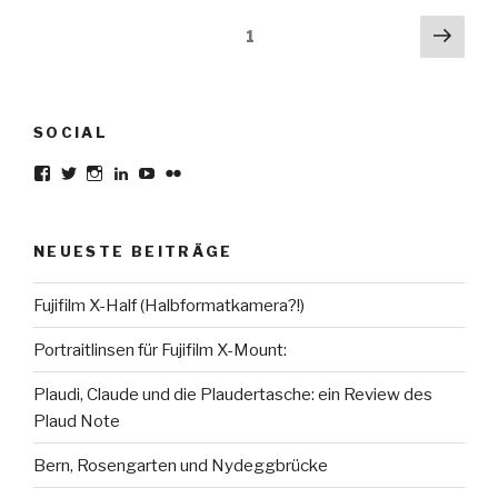
Seitennummerierung
Näch
Seite
1
Seit
der
Beiträge
SOCIAL
Profil
Profil
Profil
Profil
Profil
Profil
von
von
von
von
von
von
karsten.seiferlin
planetscooter
TimeCaptured
KarstenSeiferlin
Time.Captured.
Time.Capured.
auf
auf
auf
auf
auf
auf
Facebook
Twitter
Instagram
LinkedIn
YouTube
Flickr
NEUESTE BEITRÄGE
anzeigen
anzeigen
anzeigen
anzeigen
anzeigen
anzeigen
Fujifilm X-Half (Halbformatkamera?!)
Portraitlinsen für Fujifilm X-Mount:
Plaudi, Claude und die Plaudertasche: ein Review des
Plaud Note
Bern, Rosengarten und Nydeggbrücke