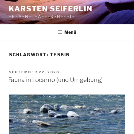
Zum
KARSTEN SEIFERLIN
Inhalt
~ P ~ A ~ N ~ T ~ A ~ ~ ~ R ~ H ~ E ~ I ~
springen
Menü
SCHLAGWORT:
TESSIN
VERÖFFENTLICHT
SEPTEMBER 22, 2020
AM
Fauna in Locarno (und Umgebung)