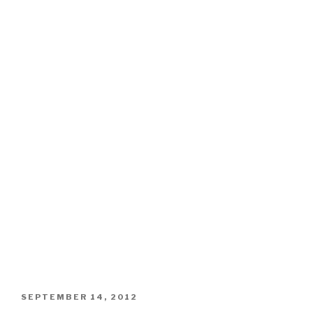
VERÖFFENTLICHT
SEPTEMBER 14, 2012
AM