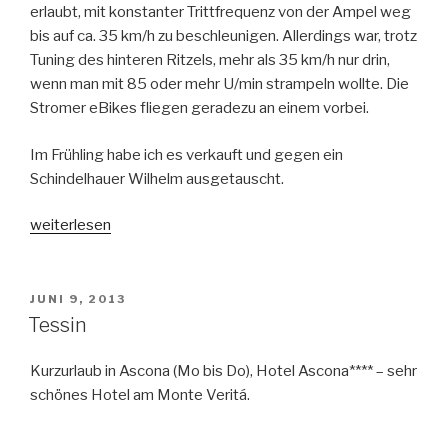
erlaubt, mit konstanter Trittfrequenz von der Ampel weg
bis auf ca. 35 km/h zu beschleunigen. Allerdings war, trotz
Tuning des hinteren Ritzels, mehr als 35 km/h nur drin,
wenn man mit 85 oder mehr U/min strampeln wollte. Die
Stromer eBikes fliegen geradezu an einem vorbei.
Im Frühling habe ich es verkauft und gegen ein
Schindelhauer Wilhelm ausgetauscht.
„Wilhelm
weiterlesen
ersetzt
Bonanza“
VERÖFFENTLICHT
JUNI 9, 2013
AM
Tessin
Kurzurlaub in Ascona (Mo bis Do), Hotel Ascona**** – sehr
schönes Hotel am Monte Veritá.