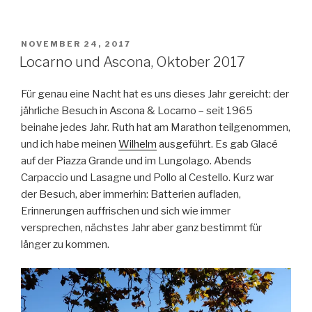
San
Giovanni
Battista
VERÖFFENTLICHT
NOVEMBER 24, 2017
AM
(Mario
Locarno und Ascona, Oktober 2017
Botta)“
Für genau eine Nacht hat es uns dieses Jahr gereicht: der
jährliche Besuch in Ascona & Locarno – seit 1965
beinahe jedes Jahr. Ruth hat am Marathon teilgenommen,
und ich habe meinen
Wilhelm
ausgeführt. Es gab Glacé
auf der Piazza Grande und im Lungolago. Abends
Carpaccio und Lasagne und Pollo al Cestello. Kurz war
der Besuch, aber immerhin: Batterien aufladen,
Erinnerungen auffrischen und sich wie immer
versprechen, nächstes Jahr aber ganz bestimmt für
länger zu kommen.