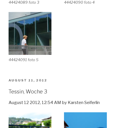
44424089 foto 3
44424090 foto 4
44424091 foto 5
VERÖFFENTLICHT
AUGUST 11, 2012
AM
Tessin, Woche 3
August 12 2012, 12:54 AM by Karsten Seiferlin