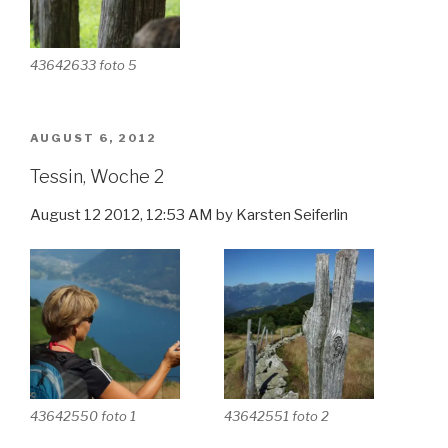
43642633 foto 5
VERÖFFENTLICHT
AUGUST 6, 2012
AM
Tessin, Woche 2
August 12 2012, 12:53 AM by Karsten Seiferlin
43642550 foto 1
43642551 foto 2