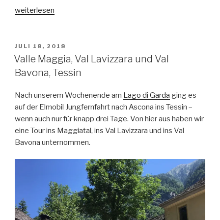
„Ronco“
weiterlesen
VERÖFFENTLICHT
JULI 18, 2018
AM
Valle Maggia, Val Lavizzara und Val
Bavona, Tessin
Nach unserem Wochenende am
Lago di Garda
ging es
auf der Elmobil Jungfernfahrt nach Ascona ins Tessin –
wenn auch nur für knapp drei Tage. Von hier aus haben wir
eine Tour ins Maggiatal, ins Val Lavizzara und ins Val
Bavona unternommen.