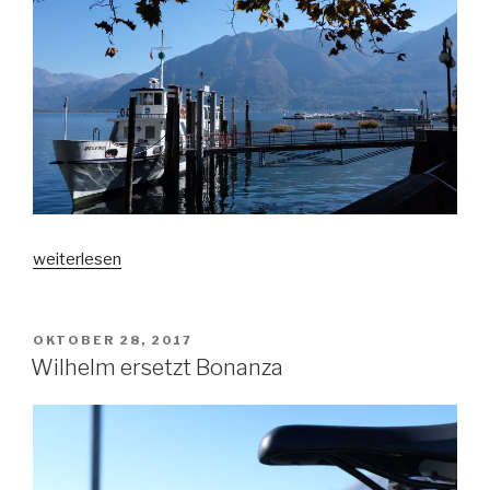
„Locarno
weiterlesen
und
Ascona,
Oktober
VERÖFFENTLICHT
OKTOBER 28, 2017
AM
2017“
Wilhelm ersetzt Bonanza