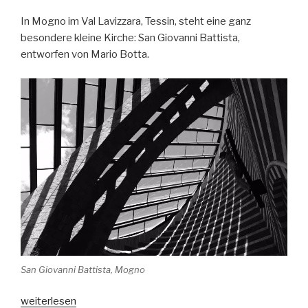
Bavona,
Tessin“
In Mogno im Val Lavizzara, Tessin, steht eine ganz
besondere kleine Kirche: San Giovanni Battista,
entworfen von Mario Botta.
San Giovanni Battista, Mogno
„Mogno,
weiterlesen