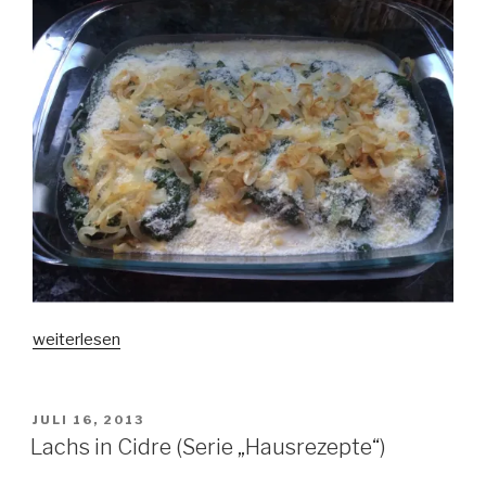
„Falsches
weiterlesen
Capuns
(Serie
„Hausrezepte“)“
VERÖFFENTLICHT
JULI 16, 2013
AM
Lachs in Cidre (Serie „Hausrezepte“)