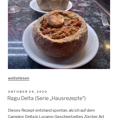
„Ruderknecht
weiterlesen
(Serie
„Hausrezepte“)“
VERÖFFENTLICHT
OKTOBER 24, 2020
AM
Ragu Delta (Serie „Hausrezepte“)
Dieses Rezept entstand spontan, als ich auf dem
Camping Delta in Locarno Geschnetzeltes Zürcher Art