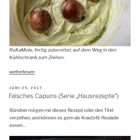
RuKaMole, fertig zubereitet, auf dem Weg in den
Kühlschrank zum Ziehen.
„RuKaMole
weiterlesen
(Serie
„Hausrezepte“)“
VERÖFFENTLICHT
JUNI 25, 2017
AM
Falsches Capuns (Serie „Hausrezepte“)
Bündner mögen mir dieses Rezept oder den Titel
verzeihen, und können es gern als Krautstil-Roulade
essen…