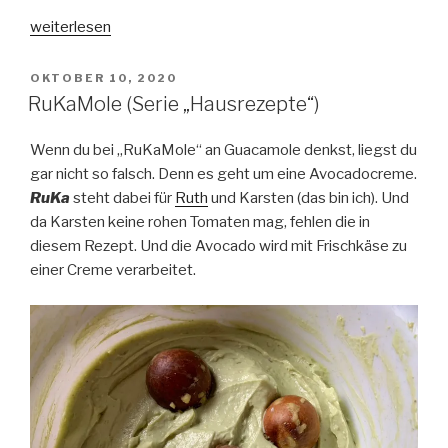
„Ragu
weiterlesen
Delta
(Serie
VERÖFFENTLICHT
OKTOBER 10, 2020
AM
„Hausrezepte“)“
RuKaMole (Serie „Hausrezepte“)
Wenn du bei „RuKaMole“ an Guacamole denkst, liegst du
gar nicht so falsch. Denn es geht um eine Avocadocreme.
RuKa
steht dabei für
Ruth
und Karsten (das bin ich). Und
da Karsten keine rohen Tomaten mag, fehlen die in
diesem Rezept. Und die Avocado wird mit Frischkäse zu
einer Creme verarbeitet.