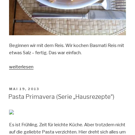
Beginnen wir mit dem Reis. Wir kochen Basmati Reis mit
etwas Salz – fertig. Das war einfach.
„Lachs
weiterlesen
in
Cidre
(Serie
VERÖFFENTLICHT
MAI 19, 2013
AM
„Hausrezepte“)“
Pasta Primavera (Serie „Hausrezepte“)
Es ist Frühling. Zeit für leichte Küche. Aber trotzdem nicht
auf die geliebte Pasta verzichten. Hier dreht sich alles um