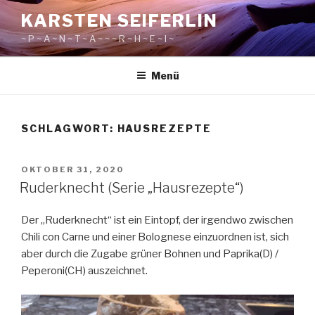
Zum
KARSTEN SEIFERLIN
Inhalt
~ P ~ A ~ N ~ T ~ A ~ ~ ~ R ~ H ~ E ~ I ~
springen
Menü
SCHLAGWORT:
HAUSREZEPTE
VERÖFFENTLICHT
OKTOBER 31, 2020
AM
Ruderknecht (Serie „Hausrezepte“)
Der „Ruderknecht“ ist ein Eintopf, der irgendwo zwischen
Chili con Carne und einer Bolognese einzuordnen ist, sich
aber durch die Zugabe grüner Bohnen und Paprika(D) /
Peperoni(CH) auszeichnet.