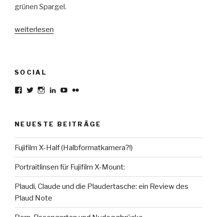
grünen Spargel.
„Pasta
weiterlesen
Primavera
(Serie
„Hausrezepte“)“
SOCIAL
Profil
Profil
Profil
Profil
Profil
Profil
von
von
von
von
von
von
karsten.seiferlin
planetscooter
TimeCaptured
KarstenSeiferlin
Time.Captured.
Time.Capured.
auf
auf
auf
auf
auf
auf
Facebook
Twitter
Instagram
LinkedIn
YouTube
Flickr
NEUESTE BEITRÄGE
anzeigen
anzeigen
anzeigen
anzeigen
anzeigen
anzeigen
Fujifilm X-Half (Halbformatkamera?!)
Portraitlinsen für Fujifilm X-Mount:
Plaudi, Claude und die Plaudertasche: ein Review des
Plaud Note