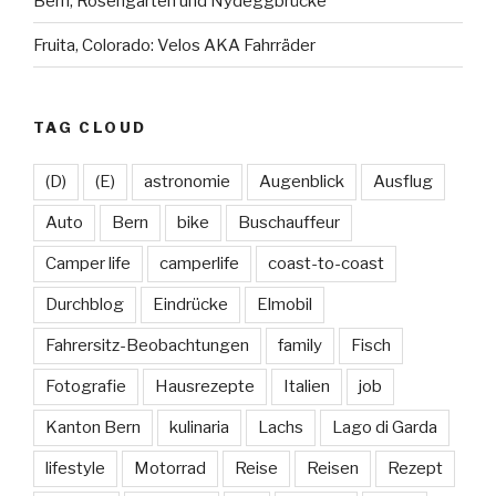
Bern, Rosengarten und Nydeggbrücke
Fruita, Colorado: Velos AKA Fahrräder
TAG CLOUD
(D)
(E)
astronomie
Augenblick
Ausflug
Auto
Bern
bike
Buschauffeur
Camper life
camperlife
coast-to-coast
Durchblog
Eindrücke
Elmobil
Fahrersitz-Beobachtungen
family
Fisch
Fotografie
Hausrezepte
Italien
job
Kanton Bern
kulinaria
Lachs
Lago di Garda
lifestyle
Motorrad
Reise
Reisen
Rezept