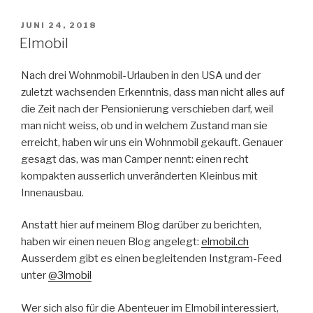
den
Westfalia
VERÖFFENTLICHT
JUNI 24, 2018
AM
Jules
Elmobil
Verne
gewählt
Nach drei Wohnmobil-Urlauben in den USA und der
haben“
zuletzt wachsenden Erkenntnis, dass man nicht alles auf
die Zeit nach der Pensionierung verschieben darf, weil
man nicht weiss, ob und in welchem Zustand man sie
erreicht, haben wir uns ein Wohnmobil gekauft. Genauer
gesagt das, was man Camper nennt: einen recht
kompakten ausserlich unveränderten Kleinbus mit
Innenausbau.
Anstatt hier auf meinem Blog darüber zu berichten,
haben wir einen neuen Blog angelegt:
elmobil.ch
Ausserdem gibt es einen begleitenden Instgram-Feed
unter
@3lmobil
Wer sich also für die Abenteuer im Elmobil interessiert,