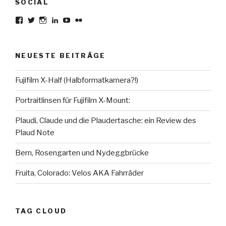
SOCIAL
Profil
Profil
Profil
Profil
Profil
Profil
von
von
von
von
von
von
karsten.seiferlin
planetscooter
TimeCaptured
KarstenSeiferlin
Time.Captured.
Time.Capured.
auf
auf
auf
auf
auf
auf
Facebook
Twitter
Instagram
LinkedIn
YouTube
Flickr
NEUESTE BEITRÄGE
anzeigen
anzeigen
anzeigen
anzeigen
anzeigen
anzeigen
Fujifilm X-Half (Halbformatkamera?!)
Portraitlinsen für Fujifilm X-Mount:
Plaudi, Claude und die Plaudertasche: ein Review des
Plaud Note
Bern, Rosengarten und Nydeggbrücke
Fruita, Colorado: Velos AKA Fahrräder
TAG CLOUD