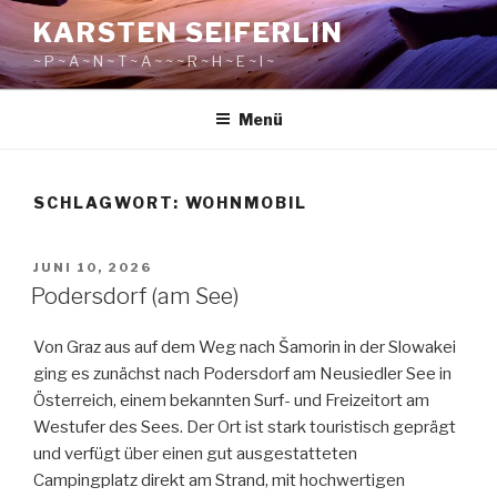
Zum
KARSTEN SEIFERLIN
Inhalt
~ P ~ A ~ N ~ T ~ A ~ ~ ~ R ~ H ~ E ~ I ~
springen
Menü
SCHLAGWORT:
WOHNMOBIL
VERÖFFENTLICHT
JUNI 10, 2026
AM
Podersdorf (am See)
Von Graz aus auf dem Weg nach Šamorin in der Slowakei
ging es zunächst nach Podersdorf am Neusiedler See in
Österreich, einem bekannten Surf- und Freizeitort am
Westufer des Sees. Der Ort ist stark touristisch geprägt
und verfügt über einen gut ausgestatteten
Campingplatz direkt am Strand, mit hochwertigen