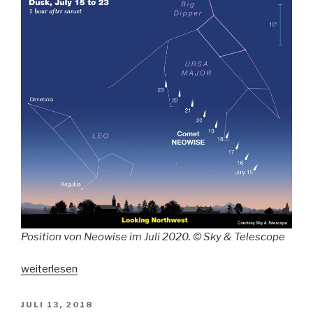
Position von Neowise im Juli 2020. © Sky & Telescope
„Comet
weiterlesen
NEOWISE
C/2020
VERÖFFENTLICHT
JULI 13, 2018