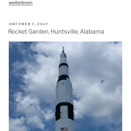
„USA-
weiterlesen
Reise
im
Wohnmobil:
VERÖFFENTLICHT
OKTOBER 7, 2017
AM
Er-
Rocket Garden, Huntsville, Alabama
FAHR-
ungen“