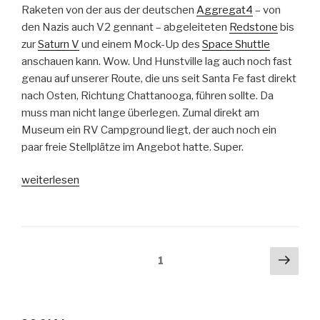
Raketen von der aus der deutschen
Aggregat4
– von
den Nazis auch V2 gennant – abgeleiteten
Redstone
bis
zur
Saturn V
und einem Mock-Up des
Space Shuttle
anschauen kann. Wow. Und Hunstville lag auch noch fast
genau auf unserer Route, die uns seit Santa Fe fast direkt
nach Osten, Richtung Chattanooga, führen sollte. Da
muss man nicht lange überlegen. Zumal direkt am
Museum ein RV Campground liegt, der auch noch ein
paar freie Stellplätze im Angebot hatte. Super.
„Rocket
weiterlesen
Garden,
Huntsville,
Alabama“
Seitennummerierung
Näch
Seite
1
Seit
der
Beiträge