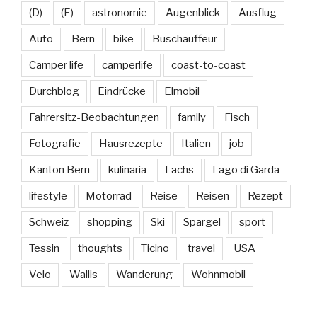
(D)
(E)
astronomie
Augenblick
Ausflug
Auto
Bern
bike
Buschauffeur
Camper life
camperlife
coast-to-coast
Durchblog
Eindrücke
Elmobil
Fahrersitz-Beobachtungen
family
Fisch
Fotografie
Hausrezepte
Italien
job
Kanton Bern
kulinaria
Lachs
Lago di Garda
lifestyle
Motorrad
Reise
Reisen
Rezept
Schweiz
shopping
Ski
Spargel
sport
Tessin
thoughts
Ticino
travel
USA
Velo
Wallis
Wanderung
Wohnmobil