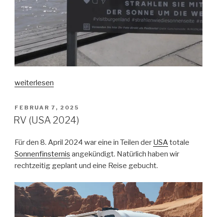
„Podersdorf
weiterlesen
(am
See)“
VERÖFFENTLICHT
FEBRUAR 7, 2025
AM
RV (USA 2024)
Für den 8. April 2024 war eine in Teilen der
USA
totale
Sonnenfinsternis
angekündigt. Natürlich haben wir
rechtzeitig geplant und eine Reise gebucht.