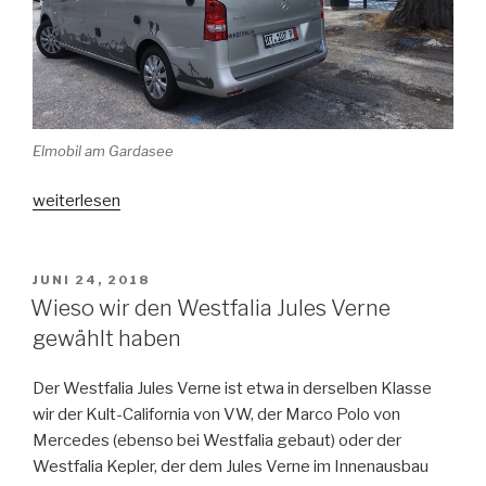
Elmobil am Gardasee
„Lago
weiterlesen
di
Garda,
Juni
VERÖFFENTLICHT
JUNI 24, 2018
AM
2018“
Wieso wir den Westfalia Jules Verne
gewählt haben
Der Westfalia Jules Verne ist etwa in derselben Klasse
wir der Kult-California von VW, der Marco Polo von
Mercedes (ebenso bei Westfalia gebaut) oder der
Westfalia Kepler, der dem Jules Verne im Innenausbau