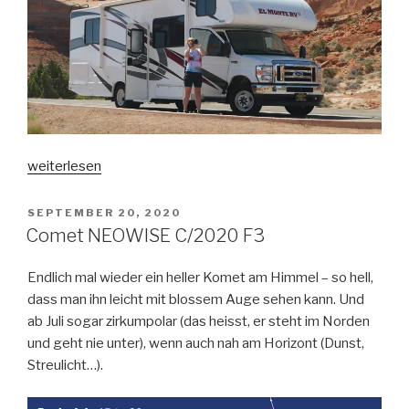
„RV
weiterlesen
(USA
2024)“
VERÖFFENTLICHT
SEPTEMBER 20, 2020
AM
Comet NEOWISE C/2020 F3
Endlich mal wieder ein heller Komet am Himmel – so hell,
dass man ihn leicht mit blossem Auge sehen kann. Und
ab Juli sogar zirkumpolar (das heisst, er steht im Norden
und geht nie unter), wenn auch nah am Horizont (Dunst,
Streulicht…).