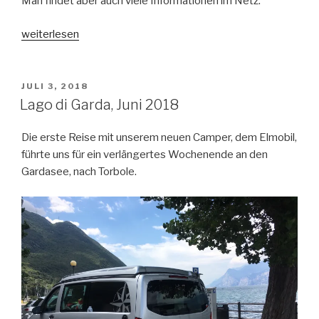
Man findet aber auch viele Informationen im Netz.
„Einfuhr
weiterlesen
aus
D
nach
VERÖFFENTLICHT
JULI 3, 2018
AM
CH
Lago di Garda, Juni 2018
und
Anmeldung“
Die erste Reise mit unserem neuen Camper, dem Elmobil,
führte uns für ein verlängertes Wochenende an den
Gardasee, nach Torbole.