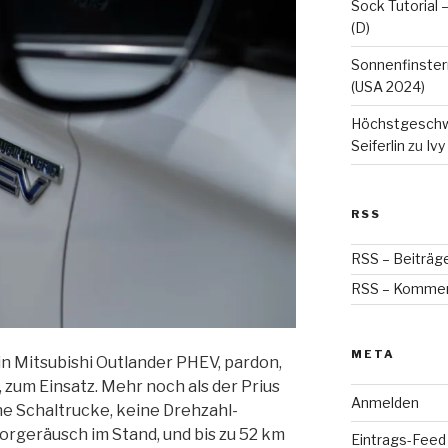
Sock Tutorial –
(D)
Sonnenfinstern
(USA 2024)
Höchstgeschwin
Seiferlin
zu
Ivy
RSS
RSS – Beiträg
RSS – Komme
META
n Mitsubishi Outlander PHEV, pardon,
e, zum Einsatz. Mehr noch als der Prius
Anmelden
ne Schaltrucke, keine Drehzahl-
rgeräusch im Stand, und bis zu 52 km
Eintrags-Feed