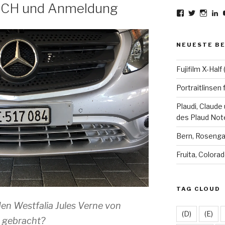
h CH und Anmeldung
Profil
Profil
Profil
Pr
von
von
von
v
karsten.seifer
planetsco
Time
Ka
auf
auf
auf
au
Facebook
Twitter
Insta
L
NEUESTE B
anzeigen
anzeigen
anzei
a
Fujifilm X-Hal
Portraitlinsen 
Plaudi, Claude
des Plaud Not
Bern, Roseng
Fruita, Colora
TAG CLOUD
en Westfalia Jules Verne von
(D)
(E)
z gebracht?