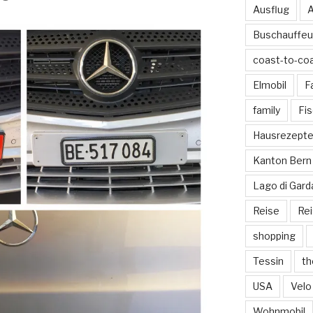
Ausflug
A
Buschauffeu
coast-to-co
Elmobil
F
family
Fi
Hausrezept
Kanton Bern
Lago di Gard
Reise
Re
shopping
Tessin
th
USA
Velo
Wohnmobil