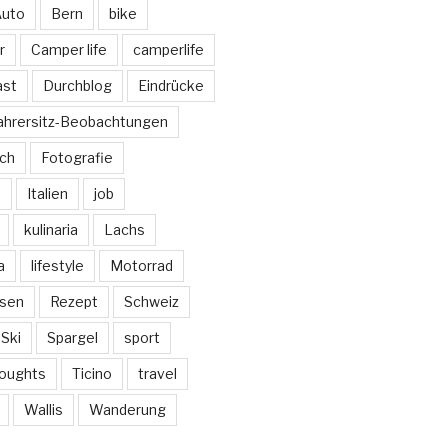
uto
Bern
bike
r
Camper life
camperlife
ast
Durchblog
Eindrücke
ahrersitz-Beobachtungen
sch
Fotografie
e
Italien
job
kulinaria
Lachs
a
lifestyle
Motorrad
isen
Rezept
Schweiz
Ski
Spargel
sport
oughts
Ticino
travel
Wallis
Wanderung