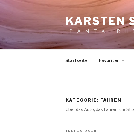
Zum
Inhalt
KARSTEN 
springen
~ P ~ A ~ N ~ T ~ A ~ ~ ~ R ~ H ~ E
Startseite
Favoriten
KATEGORIE:
FAHREN
Über das Auto, das Fahren, die St
VERÖFFENTLICHT
JULI 13, 2018