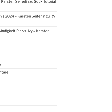
 Karsten Seiferlin
zu
Sock Tutorial
is 2024 – Karsten Seiferlin
zu
RV
digkeit Pia vs. Ivy – Karsten
e
ntare