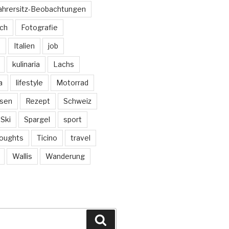
ahrersitz-Beobachtungen
sch
Fotografie
e
Italien
job
kulinaria
Lachs
a
lifestyle
Motorrad
isen
Rezept
Schweiz
Ski
Spargel
sport
oughts
Ticino
travel
Wallis
Wanderung
Suchen