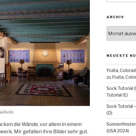
ARCHIV
Archiv
NEUESTE K
Fruita, Colorad
zu
Fruita, Col
Sock Tutorial (
Tutorial (E)
Sock Tutorial –
eiferlin
(D)
cken die Wände, vor allem in einem
Sonnenfinstern
(USA 2024)
erk. Mir gefallen ihre Bilder sehr gut.