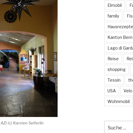
Elmobil
F
family
Fi
Hausrezept
Kanton Bern
Lago di Gard
Reise
Re
shopping
Tessin
th
USA
Velo
Wohnmobil
AZ) (c) Karsten Seiferlin
Suche
nach: