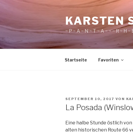
Zum
Inhalt
KARSTEN 
springen
~ P ~ A ~ N ~ T ~ A ~ ~ ~ R ~ H ~ E
Startseite
Favoriten
VERÖFFENTLICHT
SEPTEMBER 10, 2017
VON
KA
AM
La Posada (Winslo
Eine halbe Stunde östlich von F
alten historischen Route 66 v