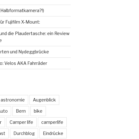
gen
nzeigen
anzeigen
anzeigen
f (Halbformatkamera?!)
für Fujifilm X-Mount:
 und die Plaudertasche: ein Review
e
arten und Nydeggbrücke
do: Velos AKA Fahrräder
astronomie
Augenblick
uto
Bern
bike
r
Camper life
camperlife
ast
Durchblog
Eindrücke