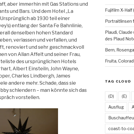
anzeigen
anzeigen
anzei
a
Kaff, aber immerhin mit Gas Stations und
Fujifilm X-Hal
ants und Bars. Und dem Hotel „La
. Ursprünglich ab 1930 teil einer
Portraitlinsen 
y’s) entlang der Santa Fe Bahnlinie,
Plaudi, Claude
erall denselben hohen Standard
des Plaud Not
eben, verlassen und verfallen, und
ft, renoviert und sehr geschmackvoll
Bern, Roseng
n von Allan Affelt und seiner Frau,
Fruita, Colora
steliste des ursprünglichen Hotels
art, Albert Einsteiln, John Wayne,
ooper, Charles Lindbergh, James
TAG CLOUD
ele andere mehr. Schade, dass sie
obby schlendern – man könnte sich das
(D)
(E)
präch vorstellen.
Ausflug
A
Buschauffeu
coast-to-co