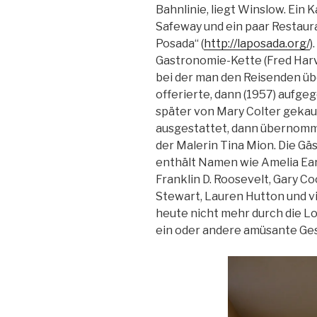
Bahnlinie, liegt Winslow. Ein 
Safeway und ein paar Restaur
Posada“ (
http://laposada.org/
)
Gastronomie-Kette (Fred Harve
bei der man den Reisenden üb
offerierte, dann (1957) aufgeg
später von Mary Colter gekau
ausgestattet, dann übernomme
der Malerin Tina Mion. Die Gä
enthält Namen wie Amelia Earh
Franklin D. Roosevelt, Gary C
Stewart, Lauren Hutton und vi
heute nicht mehr durch die L
ein oder andere amüsante Ges