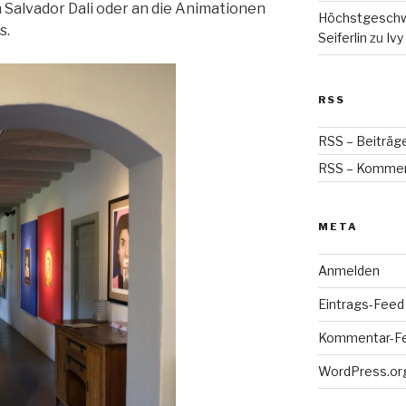
n Salvador Dali oder an die Animationen
Höchstgeschwin
s.
Seiferlin
zu
Ivy
RSS
RSS – Beiträg
RSS – Komme
META
Anmelden
Eintrags-Feed
Kommentar-F
WordPress.or