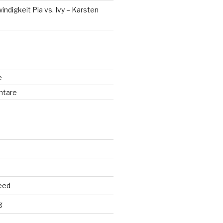
digkeit Pia vs. Ivy – Karsten
e
ntare
eed
g