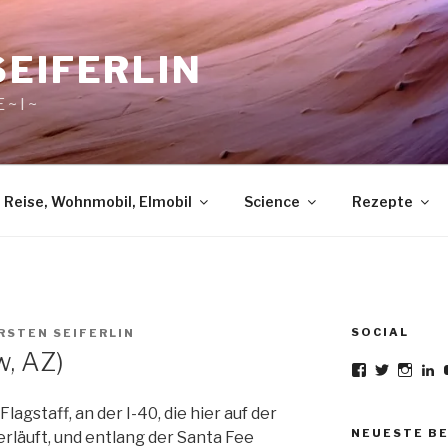
SEIFERLIN
 ~ I ~
Reise, Wohnmobil, Elmobil
Science
Rezepte
SOCIAL
RSTEN SEIFERLIN
w, AZ)
Profil
Profil
Profil
Pr
von
von
von
v
karsten.seifer
planetsco
Time
Ka
lagstaff, an der I-40, die hier auf der
auf
auf
auf
au
Facebook
Twitter
Insta
L
NEUESTE B
erläuft, und entlang der Santa Fee