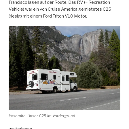
Francisco lagen auf der Route. Das RV (= Recreation
Vehicle) war ein von Cruise America gemietetes C25
(riesig) mit einem Ford Triton V10 Motor.
Yosemite. Unser C25 im Vordergrund
„Flashback:
weiterlesen