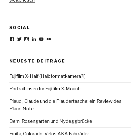
California,
2002“
SOCIAL
Profil
Profil
Profil
Profil
Profil
Profil
von
von
von
von
von
von
karsten.seiferlin
planetscooter
TimeCaptured
KarstenSeiferlin
Time.Captured.
Time.Capured.
auf
auf
auf
auf
auf
auf
Facebook
Twitter
Instagram
LinkedIn
YouTube
Flickr
NEUESTE BEITRÄGE
anzeigen
anzeigen
anzeigen
anzeigen
anzeigen
anzeigen
Fujifilm X-Half (Halbformatkamera?!)
Portraitlinsen für Fujifilm X-Mount:
Plaudi, Claude und die Plaudertasche: ein Review des
Plaud Note
Bern, Rosengarten und Nydeggbrücke
Fruita, Colorado: Velos AKA Fahrräder