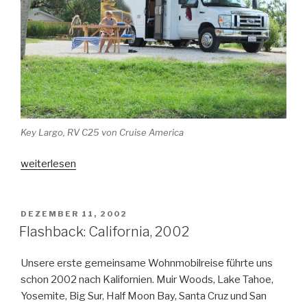
Key Largo, RV C25 von Cruise America
„Flashback:
weiterlesen
Florida
Keys,
2013“
VERÖFFENTLICHT
DEZEMBER 11, 2002
AM
Flashback: California, 2002
Unsere erste gemeinsame Wohnmobilreise führte uns
schon 2002 nach Kalifornien. Muir Woods, Lake Tahoe,
Yosemite, Big Sur, Half Moon Bay, Santa Cruz und San