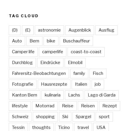
TAG CLOUD
(D)
(E)
astronomie
Augenblick
Ausflug
Auto
Bern
bike
Buschauffeur
Camper life
camperlife
coast-to-coast
Durchblog
Eindrücke
Elmobil
Fahrersitz-Beobachtungen
family
Fisch
Fotografie
Hausrezepte
Italien
job
Kanton Bern
kulinaria
Lachs
Lago di Garda
lifestyle
Motorrad
Reise
Reisen
Rezept
Schweiz
shopping
Ski
Spargel
sport
Tessin
thoughts
Ticino
travel
USA