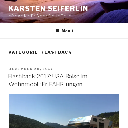
Zum
KARSTEN SEIFERLIN
Inhalt
~ P ~ A ~ N ~ T ~ A ~ ~ ~ R ~ H ~ E ~ I ~
springen
Menü
KATEGORIE:
FLASHBACK
VERÖFFENTLICHT
DEZEMBER 29, 2017
AM
Flashback: 2017: USA-Reise im
Wohnmobil: Er-FAHR-ungen