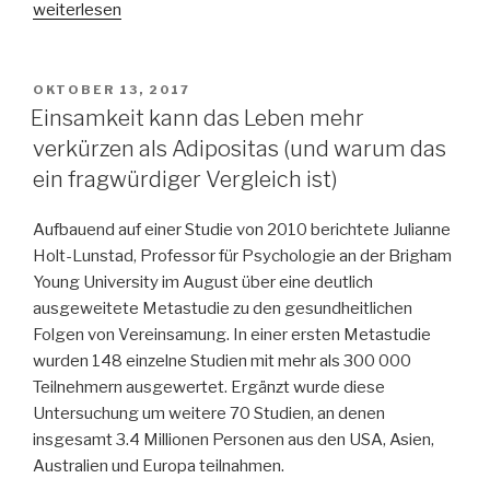
„Die
weiterlesen
Spur
des
Truthahns“
VERÖFFENTLICHT
OKTOBER 13, 2017
AM
Einsamkeit kann das Leben mehr
verkürzen als Adipositas (und warum das
ein fragwürdiger Vergleich ist)
Aufbauend auf einer Studie von 2010 berichtete Julianne
Holt-Lunstad, Professor für Psychologie an der Brigham
Young University im August über eine deutlich
ausgeweitete Metastudie zu den gesundheitlichen
Folgen von Vereinsamung. In einer ersten Metastudie
wurden 148 einzelne Studien mit mehr als 300 000
Teilnehmern ausgewertet. Ergänzt wurde diese
Untersuchung um weitere 70 Studien, an denen
insgesamt 3.4 Millionen Personen aus den USA, Asien,
Australien und Europa teilnahmen.