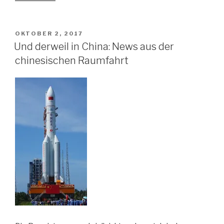
es
wirklich
wärmer?
VERÖFFENTLICHT
OKTOBER 2, 2017
AM
Und
Und derweil in China: News aus der
wie
chinesischen Raumfahrt
können
wir
das
zuverlässig
messen?“