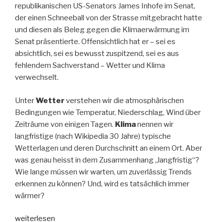
republikanischen US-Senators James Inhofe im Senat,
der einen Schneeball von der Strasse mitgebracht hatte
und diesen als Beleg gegen die Klimaerwärmung im
Senat präsentierte. Offensichtlich hat er – sei es
absichtlich, sei es bewusst zuspitzend, sei es aus
fehlendem Sachverstand – Wetter und Klima
verwechselt.
Unter
Wetter
verstehen wir die atmosphärischen
Bedingungen wie Temperatur, Niederschlag, Wind über
Zeiträume von einigen Tagen.
Klima
nennen wir
langfristige (nach Wikipedia 30 Jahre) typische
Wetterlagen und deren Durchschnitt an einem Ort. Aber
was genau heisst in dem Zusammenhang „langfristig“?
Wie lange müssen wir warten, um zuverlässig Trends
erkennen zu können? Und, wird es tatsächlich immer
wärmer?
„Wird
weiterlesen