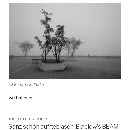
(c) Karsten Seiferlin
„Einsamkeit
weiterlesen
kann
das
Leben
VERÖFFENTLICHT
OKTOBER 5, 2017
AM
mehr
Ganz schön aufgeblasen: Bigelow’s BEAM