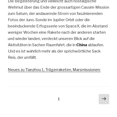
Die Begeisterung und vielleicht auch nostalgische
Wehmut über das Ende der grossartigen Cassini-Mission
zum Saturn, der andauernde Strom von faszinierenden
Fotos der Juno-Sonde im Jupiter Orbit oder die
beeinduckende Erfogsserie von SpaceX, die im Abstand
weniger Wochen eine Rakete nach der anderen starten
und wieder landen, verdeckt unseren Blick auf die
Aktivitäten in Sachen Raumfahrt, die in
China
ablaufen.
Und es ist wahrlich mehr als der sprichwörtliche Sack
Reis, der umfällt.
Neues zu Tianzhou 1, Trägerraketen, Marsmissionen:
Seitennummerierung
Näch
Seite
1
Seit
der
Beiträge