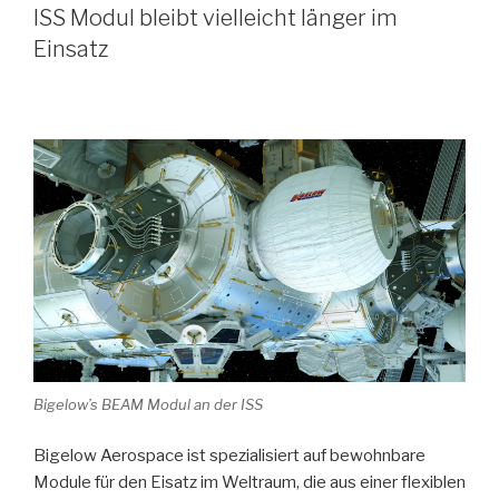
verkürzen
ISS Modul bleibt vielleicht länger im
als
Einsatz
Adipositas
(und
warum
das
ein
fragwürdiger
Vergleich
ist)“
Bigelow’s BEAM Modul an der ISS
Bigelow Aerospace ist spezialisiert auf bewohnbare
Module für den Eisatz im Weltraum, die aus einer flexiblen