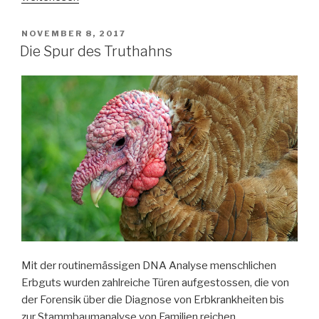
S50
SmartTelescope“
VERÖFFENTLICHT
NOVEMBER 8, 2017
AM
Die Spur des Truthahns
Mit der routinemässigen DNA Analyse menschlichen
Erbguts wurden zahlreiche Türen aufgestossen, die von
der Forensik über die Diagnose von Erbkrankheiten bis
zur Stammbaumanalyse von Familien reichen.