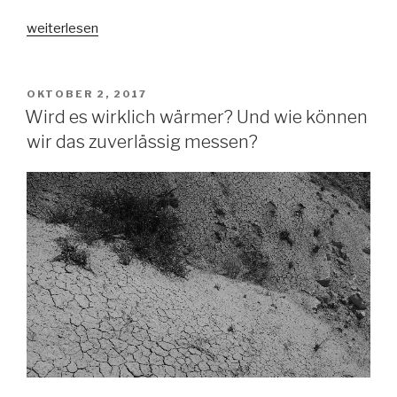
„Immer
weiterlesen
der
Nase
nach?
VERÖFFENTLICHT
OKTOBER 2, 2017
AM
Wie
Wird es wirklich wärmer? Und wie können
Kühe
wir das zuverlässig messen?
sich
beim
Grasen
ausrichten“