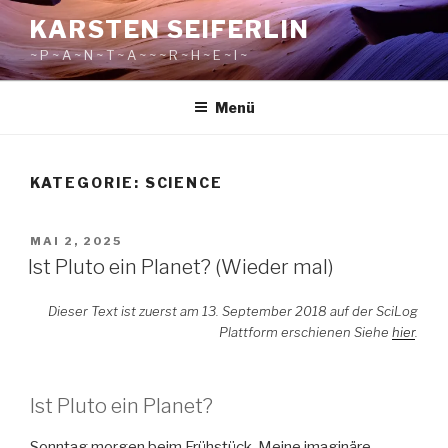
Zum
KARSTEN SEIFERLIN
Inhalt
~ P ~ A ~ N ~ T ~ A ~ ~ ~ R ~ H ~ E ~ I ~
springen
Menü
KATEGORIE:
SCIENCE
VERÖFFENTLICHT
MAI 2, 2025
AM
Ist Pluto ein Planet? (Wieder mal)
Dieser Text ist zuerst am 13. September 2018 auf der SciLog
Plattform erschienen Siehe
hier
.
Ist Pluto ein Planet?
Sonntag morgen beim Frühstück. Meine imaginäre