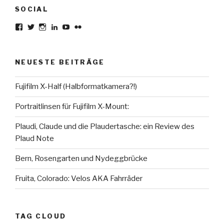
SOCIAL
Profil
Profil
Profil
Profil
Profil
Profil
von
von
von
von
von
von
karsten.seiferlin
planetscooter
TimeCaptured
KarstenSeiferlin
Time.Captured.
Time.Capured.
auf
auf
auf
auf
auf
auf
Facebook
Twitter
Instagram
LinkedIn
YouTube
Flickr
NEUESTE BEITRÄGE
anzeigen
anzeigen
anzeigen
anzeigen
anzeigen
anzeigen
Fujifilm X-Half (Halbformatkamera?!)
Portraitlinsen für Fujifilm X-Mount:
Plaudi, Claude und die Plaudertasche: ein Review des
Plaud Note
Bern, Rosengarten und Nydeggbrücke
Fruita, Colorado: Velos AKA Fahrräder
TAG CLOUD