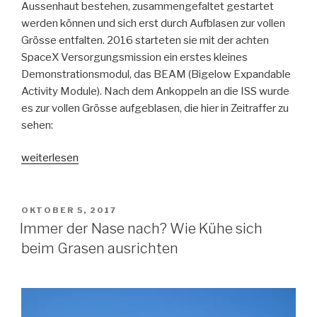
Aussenhaut bestehen, zusammengefaltet gestartet
werden können und sich erst durch Aufblasen zur vollen
Grösse entfalten. 2016 starteten sie mit der achten
SpaceX Versorgungsmission ein erstes kleines
Demonstrationsmodul, das BEAM (Bigelow Expandable
Activity Module). Nach dem Ankoppeln an die ISS wurde
es zur vollen Grösse aufgeblasen, die hier in Zeitraffer zu
sehen:
„Ganz
weiterlesen
schön
aufgeblasen:
Bigelow’s
VERÖFFENTLICHT
OKTOBER 5, 2017
AM
BEAM
Immer der Nase nach? Wie Kühe sich
ISS
beim Grasen ausrichten
Modul
bleibt
vielleicht
länger