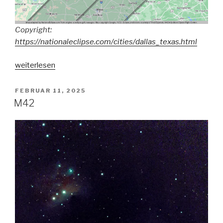
Copyright:
https://nationaleclipse.com/cities/dallas_texas.html
„Sonnenfinsternis
weiterlesen
2024“
VERÖFFENTLICHT
FEBRUAR 11, 2025
AM
M42