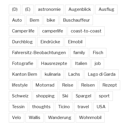
(D)
(E)
astronomie
Augenblick
Ausflug
Auto
Bern
bike
Buschauffeur
Camper life
camperlife
coast-to-coast
Durchblog
Eindrücke
Elmobil
Fahrersitz-Beobachtungen
family
Fisch
Fotografie
Hausrezepte
Italien
job
Kanton Bern
kulinaria
Lachs
Lago di Garda
lifestyle
Motorrad
Reise
Reisen
Rezept
Schweiz
shopping
Ski
Spargel
sport
Tessin
thoughts
Ticino
travel
USA
Velo
Wallis
Wanderung
Wohnmobil