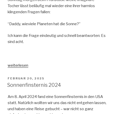
Tocher lässt beiläufig mal wieder eine ihrer harmlos
klingenden Fragen fallen:
“Daddy, wieviele Planeten hat die Sonne?”
Ich kann die Frage eindeutig und schnell beantworten: Es
sind acht.
„Ist
weiterlesen
Pluto
ein
VERÖFFENTLICHT
FEBRUAR 20, 2025
AM
Planet?
Sonnenfinsternis 2024
(Wieder
mal)“
Am 8. April 2024 fand eine Sonnenfinsternis in den USA
statt. Natürlich wollten wir uns das nicht entgehen lassen,
und haben eine Reise gebucht – war nicht so ganz