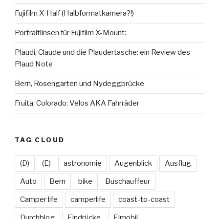
Fujifilm X-Half (Halbformatkamera?!)
Portraitlinsen für Fujifilm X-Mount:
Plaudi, Claude und die Plaudertasche: ein Review des
Plaud Note
Bern, Rosengarten und Nydeggbrücke
Fruita, Colorado: Velos AKA Fahrräder
TAG CLOUD
(D)
(E)
astronomie
Augenblick
Ausflug
Auto
Bern
bike
Buschauffeur
Camper life
camperlife
coast-to-coast
Durchblog
Eindrücke
Elmobil