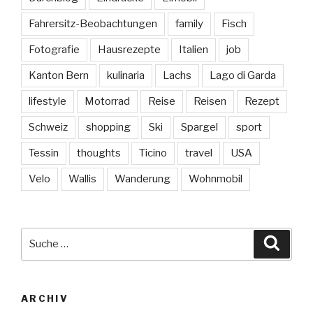
Fahrersitz-Beobachtungen
family
Fisch
Fotografie
Hausrezepte
Italien
job
Kanton Bern
kulinaria
Lachs
Lago di Garda
lifestyle
Motorrad
Reise
Reisen
Rezept
Schweiz
shopping
Ski
Spargel
sport
Tessin
thoughts
Ticino
travel
USA
Velo
Wallis
Wanderung
Wohnmobil
Suche
Suche
nach:
ARCHIV