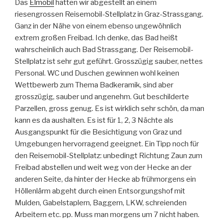
Das
Elmobil
hatten wir abgestellt an einem
riesengrossen Reisemobil-Stellplatz in Graz-Strassgang.
Ganz in der Nähe von einem ebenso ungewöhnlich
extrem großen Freibad. Ich denke, das Bad heißt
wahrscheinlich auch Bad Strassgang. Der Reisemobil-
Stellplatz ist sehr gut geführt. Grosszügig sauber, nettes
Personal. WC und Duschen gewinnen wohl keinen
Wettbewerb zum Thema Badkeramik, sind aber
grosszügig, sauber und angenehm. Gut beschilderte
Parzellen, gross genug. Es ist wirklich sehr schön, da man
kann es da aushalten. Es ist für 1, 2, 3 Nächte als
Ausgangspunkt für die Besichtigung von Graz und
Umgebungen hervorragend geeignet. Ein Tipp noch für
den Reisemobil-Stellplatz: unbedingt Richtung Zaun zum
Freibad abstellen und weit weg von der Hecke an der
anderen Seite, da hinter der Hecke ab frühmorgens ein
Höllenlärm abgeht durch einen Entsorgungshof mit
Mulden, Gabelstaplern, Baggern, LKW, schreienden
Arbeitern etc. pp. Muss man morgens um 7 nicht haben.