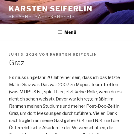
Zum
KARSTEN SEIFERLIN
Inhalt
~ P ~ A ~ N ~ T ~ A ~ ~ ~ R ~ H ~ E ~ I ~
springen
Menü
VERÖFFENTLICHT
JUNI 3, 2026
VON
KARSTEN SEIFERLIN
AM
Graz
Es muss ungefähr 20 Jahre her sein, dass ich das letzte
Mal in Graz war. Das war 2007 zu Mupus-Team-Treffen
(was MUPUS ist, spielt hier jetzt keine Rolle, wenn du es
nicht eh schon weisst). Davor war ich regelmäßig im
Rahmen meinen Studiums und meiner Post-Doc-Zeit in
Graz, um dort Messungen durchzuführen. Vielen Dank
nachträglich an meine Gastgeber G.K. und N.K. und die
Österreichische Akademie der Wissenschaften, die