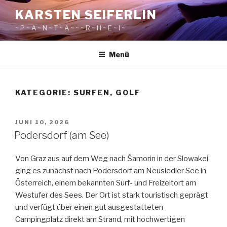
Zum
KARSTEN SEIFERLIN
Inhalt
~ P ~ A ~ N ~ T ~ A ~ ~ ~ R ~ H ~ E ~ I ~
springen
Menü
KATEGORIE:
SURFEN, GOLF
VERÖFFENTLICHT
JUNI 10, 2026
AM
Podersdorf (am See)
Von Graz aus auf dem Weg nach Šamorin in der Slowakei
ging es zunächst nach Podersdorf am Neusiedler See in
Österreich, einem bekannten Surf- und Freizeitort am
Westufer des Sees. Der Ort ist stark touristisch geprägt
und verfügt über einen gut ausgestatteten
Campingplatz direkt am Strand, mit hochwertigen