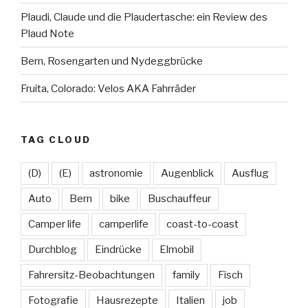
Plaudi, Claude und die Plaudertasche: ein Review des
Plaud Note
Bern, Rosengarten und Nydeggbrücke
Fruita, Colorado: Velos AKA Fahrräder
TAG CLOUD
(D)
(E)
astronomie
Augenblick
Ausflug
Auto
Bern
bike
Buschauffeur
Camper life
camperlife
coast-to-coast
Durchblog
Eindrücke
Elmobil
Fahrersitz-Beobachtungen
family
Fisch
Fotografie
Hausrezepte
Italien
job