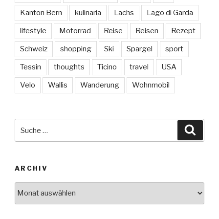
Kanton Bern
kulinaria
Lachs
Lago di Garda
lifestyle
Motorrad
Reise
Reisen
Rezept
Schweiz
shopping
Ski
Spargel
sport
Tessin
thoughts
Ticino
travel
USA
Velo
Wallis
Wanderung
Wohnmobil
Suche
Suche
nach:
ARCHIV
Archiv