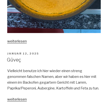
„Murgh
weiterlesen
Makhani
(Butter
VERÖFFENTLICHT
JANUAR 12, 2025
AM
Chicken)“
Güveç
Vielleicht benutze ich hier wieder einen streng
genommen falschen Namen, aber wir haben es hier mit
einem im Backofen gegartem Gericht mit Lamm,
Paprika/Peperoni, Aubergine, Kartoffeln und Feta zu tun.
„Güveç“
weiterlesen