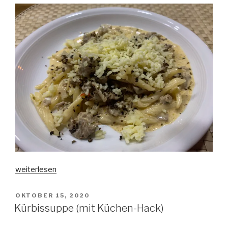
„Ragu
weiterlesen
Delta
(Serie
VERÖFFENTLICHT
OKTOBER 15, 2020
AM
„Hausrezepte“)“
Kürbissuppe (mit Küchen-Hack)