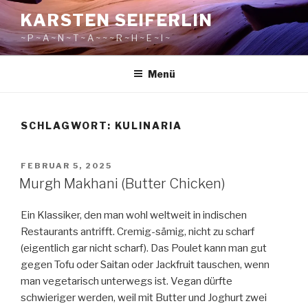
Zum
KARSTEN SEIFERLIN
Inhalt
~ P ~ A ~ N ~ T ~ A ~ ~ ~ R ~ H ~ E ~ I ~
springen
Menü
SCHLAGWORT:
KULINARIA
VERÖFFENTLICHT
FEBRUAR 5, 2025
AM
Murgh Makhani (Butter Chicken)
Ein Klassiker, den man wohl weltweit in indischen
Restaurants antrifft. Cremig-sämig, nicht zu scharf
(eigentlich gar nicht scharf). Das Poulet kann man gut
gegen Tofu oder Saitan oder Jackfruit tauschen, wenn
man vegetarisch unterwegs ist. Vegan dürfte
schwieriger werden, weil mit Butter und Joghurt zwei