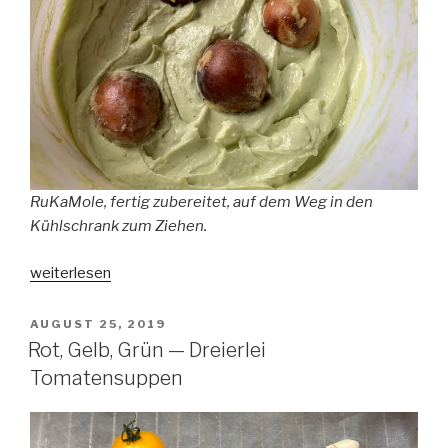
RuKaMole, fertig zubereitet, auf dem Weg in den
Kühlschrank zum Ziehen.
„RuKaMole
weiterlesen
(Serie
„Hausrezepte“)“
VERÖFFENTLICHT
AUGUST 25, 2019
AM
Rot, Gelb, Grün — Dreierlei
Tomatensuppen