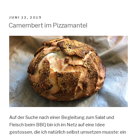
Gelb,
Grün
—
VERÖFFENTLICHT
JUNI 12, 2019
AM
Dreierlei
Camembert im Pizzamantel
Tomatensuppen“
Auf der Suche nach einer Begleitung zum Salat und
Fleisch beim BBQ bin ich im Netz auf eine Idee
gestossen, die ich natürlich selbst umsetzen musste: ein