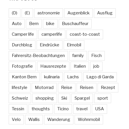
(D)
(E)
astronomie
Augenblick
Ausflug
Auto
Bern
bike
Buschauffeur
Camper life
camperlife
coast-to-coast
Durchblog
Eindrücke
Elmobil
Fahrersitz-Beobachtungen
family
Fisch
Fotografie
Hausrezepte
Italien
job
Kanton Bern
kulinaria
Lachs
Lago di Garda
lifestyle
Motorrad
Reise
Reisen
Rezept
Schweiz
shopping
Ski
Spargel
sport
Tessin
thoughts
Ticino
travel
USA
Velo
Wallis
Wanderung
Wohnmobil