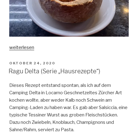
„Ruderknecht
weiterlesen
(Serie
„Hausrezepte“)“
VERÖFFENTLICHT
OKTOBER 24, 2020
AM
Ragu Delta (Serie „Hausrezepte“)
Dieses Rezept entstand spontan, als ich auf dem
Camping Delta in Locarno Geschnetzeltes Zürcher Art
kochen wollte, aber weder Kalb noch Schwein am
Camping-Laden zu haben war. Es gab aber Salsiccia, eine
typische Tessiner Wurst aus groben Fleischstücken.
Dazu noch Zwiebeln, Knoblauch, Champignons und
Sahne/Rahm, serviert zu Pasta.