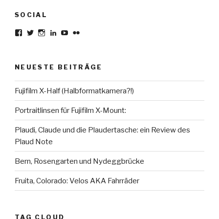
SOCIAL
Profil
Profil
Profil
Profil
Profil
Profil
von
von
von
von
von
von
karsten.seiferlin
planetscooter
TimeCaptured
KarstenSeiferlin
Time.Captured.
Time.Capured.
auf
auf
auf
auf
auf
auf
Facebook
Twitter
Instagram
LinkedIn
YouTube
Flickr
NEUESTE BEITRÄGE
anzeigen
anzeigen
anzeigen
anzeigen
anzeigen
anzeigen
Fujifilm X-Half (Halbformatkamera?!)
Portraitlinsen für Fujifilm X-Mount:
Plaudi, Claude und die Plaudertasche: ein Review des
Plaud Note
Bern, Rosengarten und Nydeggbrücke
Fruita, Colorado: Velos AKA Fahrräder
TAG CLOUD