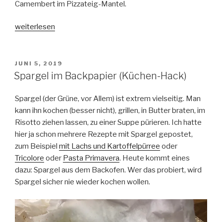
Camembert im Pizzateig-Mantel.
„Camembert
weiterlesen
im
Pizzamantel“
VERÖFFENTLICHT
JUNI 5, 2019
AM
Spargel im Backpapier (Küchen-Hack)
Spargel (der Grüne, vor Allem) ist extrem vielseitig. Man
kann ihn kochen (besser nicht), grillen, in Butter braten, im
Risotto ziehen lassen, zu einer Suppe pürieren. Ich hatte
hier ja schon mehrere Rezepte mit Spargel gepostet,
zum Beispiel
mit Lachs und Kartoffelpürree
oder
Tricolore
oder
Pasta Primavera
. Heute kommt eines
dazu: Spargel aus dem Backofen. Wer das probiert, wird
Spargel sicher nie wieder kochen wollen.