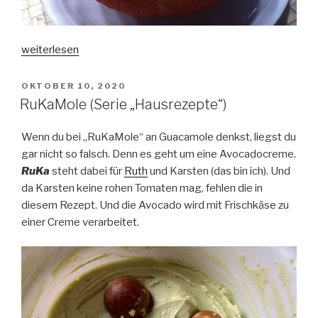
„Kürbissuppe
weiterlesen
(mit
Küchen-
VERÖFFENTLICHT
OKTOBER 10, 2020
AM
Hack)“
RuKaMole (Serie „Hausrezepte“)
Wenn du bei „RuKaMole“ an Guacamole denkst, liegst du
gar nicht so falsch. Denn es geht um eine Avocadocreme.
RuKa
steht dabei für
Ruth
und Karsten (das bin ich). Und
da Karsten keine rohen Tomaten mag, fehlen die in
diesem Rezept. Und die Avocado wird mit Frischkäse zu
einer Creme verarbeitet.