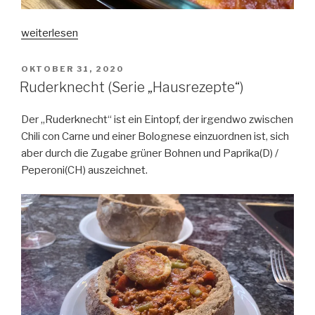
„Conchiglioni
weiterlesen
alla
Scatola“
VERÖFFENTLICHT
OKTOBER 31, 2020
AM
Ruderknecht (Serie „Hausrezepte“)
Der „Ruderknecht“ ist ein Eintopf, der irgendwo zwischen
Chili con Carne und einer Bolognese einzuordnen ist, sich
aber durch die Zugabe grüner Bohnen und Paprika(D) /
Peperoni(CH) auszeichnet.