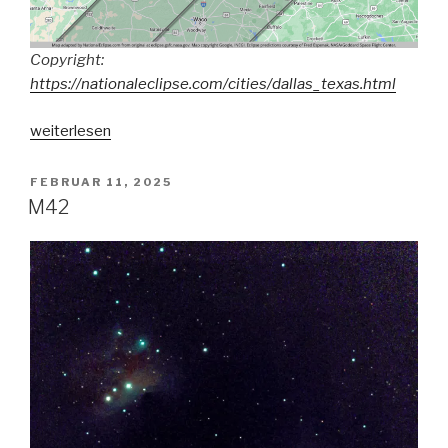
Copyright:
https://nationaleclipse.com/cities/dallas_texas.html
„Sonnenfinsternis
weiterlesen
2024“
VERÖFFENTLICHT
FEBRUAR 11, 2025
AM
M42