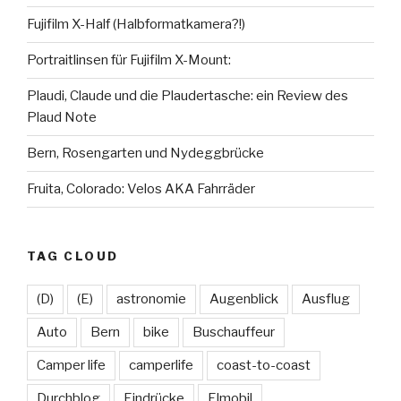
fliegen:
Fujifilm X-Half (Halbformatkamera?!)
Vorbereitungen“
Portraitlinsen für Fujifilm X-Mount:
Plaudi, Claude und die Plaudertasche: ein Review des
Plaud Note
Bern, Rosengarten und Nydeggbrücke
Fruita, Colorado: Velos AKA Fahrräder
TAG CLOUD
(D)
(E)
astronomie
Augenblick
Ausflug
Auto
Bern
bike
Buschauffeur
Camper life
camperlife
coast-to-coast
Durchblog
Eindrücke
Elmobil