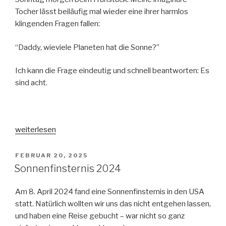
Tocher lässt beiläufig mal wieder eine ihrer harmlos
klingenden Fragen fallen:
“Daddy, wieviele Planeten hat die Sonne?”
Ich kann die Frage eindeutig und schnell beantworten: Es
sind acht.
„Ist
weiterlesen
Pluto
ein
VERÖFFENTLICHT
FEBRUAR 20, 2025
AM
Planet?
Sonnenfinsternis 2024
(Wieder
mal)“
Am 8. April 2024 fand eine Sonnenfinsternis in den USA
statt. Natürlich wollten wir uns das nicht entgehen lassen,
und haben eine Reise gebucht – war nicht so ganz