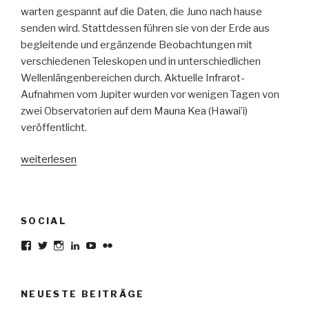
warten gespannt auf die Daten, die Juno nach hause
senden wird. Stattdessen führen sie von der Erde aus
begleitende und ergänzende Beobachtungen mit
verschiedenen Teleskopen und in unterschiedlichen
Wellenlängenbereichen durch. Aktuelle Infrarot-
Aufnahmen vom Jupiter wurden vor wenigen Tagen von
zwei Observatorien auf dem Mauna Kea (Hawai’i)
veröffentlicht.
„Juno
weiterlesen
wird
am
10.
SOCIAL
Juli
über
Profil
Profil
Profil
Profil
Profil
Profil
von
von
von
von
von
von
Jupiters
karsten.seiferlin
planetscooter
TimeCaptured
KarstenSeiferlin
Time.Captured.
Time.Capured.
grossen
auf
auf
auf
auf
auf
auf
Facebook
Twitter
Instagram
LinkedIn
YouTube
Flickr
roten
NEUESTE BEITRÄGE
anzeigen
anzeigen
anzeigen
anzeigen
anzeigen
anzeigen
Fleck