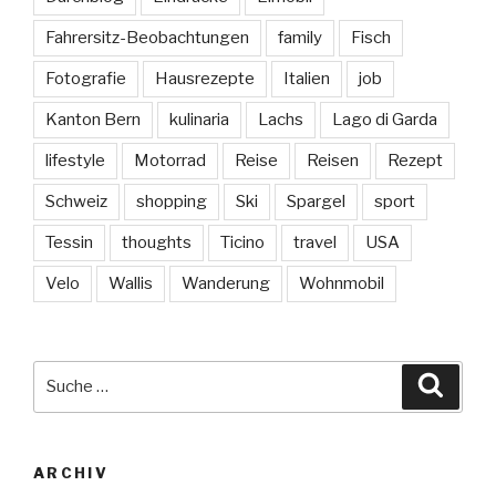
Fahrersitz-Beobachtungen
family
Fisch
Fotografie
Hausrezepte
Italien
job
Kanton Bern
kulinaria
Lachs
Lago di Garda
lifestyle
Motorrad
Reise
Reisen
Rezept
Schweiz
shopping
Ski
Spargel
sport
Tessin
thoughts
Ticino
travel
USA
Velo
Wallis
Wanderung
Wohnmobil
Suche
Suche
nach:
ARCHIV