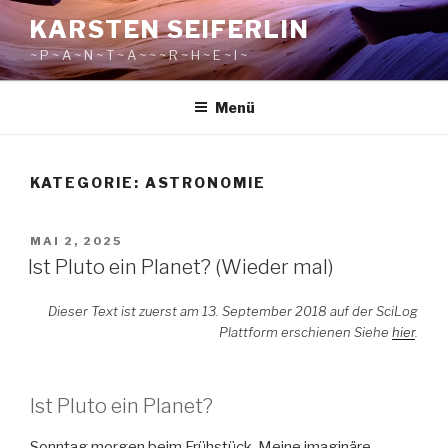
Zum
KARSTEN SEIFERLIN
Inhalt
~ P ~ A ~ N ~ T ~ A ~ ~ ~ R ~ H ~ E ~ I ~
springen
Menü
KATEGORIE:
ASTRONOMIE
VERÖFFENTLICHT
MAI 2, 2025
AM
Ist Pluto ein Planet? (Wieder mal)
Dieser Text ist zuerst am 13. September 2018 auf der SciLog
Plattform erschienen Siehe
hier
.
Ist Pluto ein Planet?
Sonntag morgen beim Frühstück. Meine imaginäre