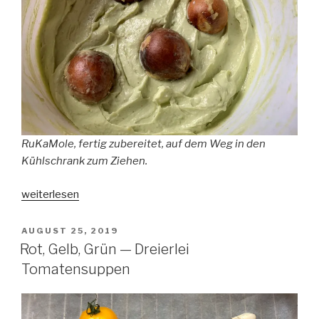
RuKaMole, fertig zubereitet, auf dem Weg in den
Kühlschrank zum Ziehen.
„RuKaMole
weiterlesen
(Serie
„Hausrezepte“)“
VERÖFFENTLICHT
AUGUST 25, 2019
AM
Rot, Gelb, Grün — Dreierlei
Tomatensuppen