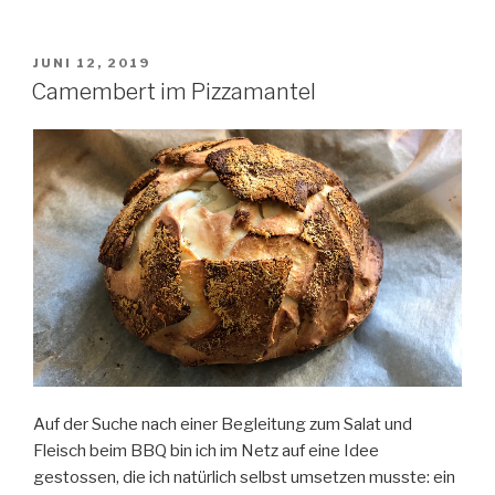
Gelb,
Grün
—
VERÖFFENTLICHT
JUNI 12, 2019
AM
Dreierlei
Camembert im Pizzamantel
Tomatensuppen“
Auf der Suche nach einer Begleitung zum Salat und
Fleisch beim BBQ bin ich im Netz auf eine Idee
gestossen, die ich natürlich selbst umsetzen musste: ein