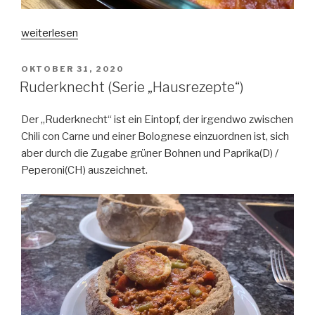
„Conchiglioni
weiterlesen
alla
Scatola“
VERÖFFENTLICHT
OKTOBER 31, 2020
AM
Ruderknecht (Serie „Hausrezepte“)
Der „Ruderknecht“ ist ein Eintopf, der irgendwo zwischen
Chili con Carne und einer Bolognese einzuordnen ist, sich
aber durch die Zugabe grüner Bohnen und Paprika(D) /
Peperoni(CH) auszeichnet.