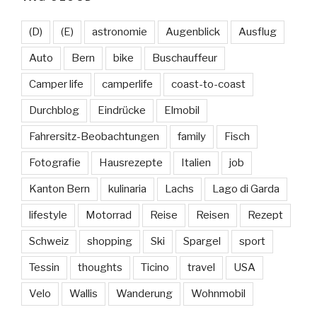
(D)
(E)
astronomie
Augenblick
Ausflug
Auto
Bern
bike
Buschauffeur
Camper life
camperlife
coast-to-coast
Durchblog
Eindrücke
Elmobil
Fahrersitz-Beobachtungen
family
Fisch
Fotografie
Hausrezepte
Italien
job
Kanton Bern
kulinaria
Lachs
Lago di Garda
lifestyle
Motorrad
Reise
Reisen
Rezept
Schweiz
shopping
Ski
Spargel
sport
Tessin
thoughts
Ticino
travel
USA
Velo
Wallis
Wanderung
Wohnmobil