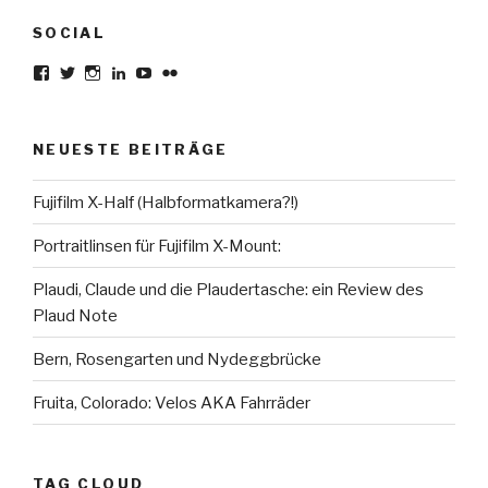
SOCIAL
Profil
Profil
Profil
Profil
Profil
Profil
von
von
von
von
von
von
karsten.seiferlin
planetscooter
TimeCaptured
KarstenSeiferlin
Time.Captured.
Time.Capured.
auf
auf
auf
auf
auf
auf
Facebook
Twitter
Instagram
LinkedIn
YouTube
Flickr
NEUESTE BEITRÄGE
anzeigen
anzeigen
anzeigen
anzeigen
anzeigen
anzeigen
Fujifilm X-Half (Halbformatkamera?!)
Portraitlinsen für Fujifilm X-Mount:
Plaudi, Claude und die Plaudertasche: ein Review des
Plaud Note
Bern, Rosengarten und Nydeggbrücke
Fruita, Colorado: Velos AKA Fahrräder
TAG CLOUD