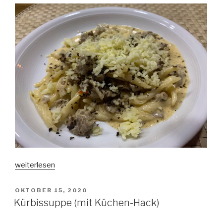
„Ragu
weiterlesen
Delta
(Serie
VERÖFFENTLICHT
OKTOBER 15, 2020
AM
„Hausrezepte“)“
Kürbissuppe (mit Küchen-Hack)