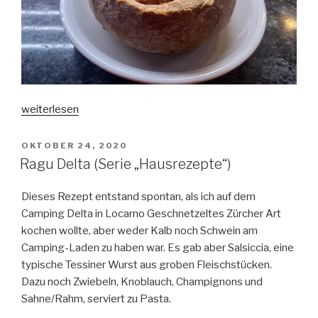
„Ruderknecht
weiterlesen
(Serie
„Hausrezepte“)“
VERÖFFENTLICHT
OKTOBER 24, 2020
AM
Ragu Delta (Serie „Hausrezepte“)
Dieses Rezept entstand spontan, als ich auf dem
Camping Delta in Locarno Geschnetzeltes Zürcher Art
kochen wollte, aber weder Kalb noch Schwein am
Camping-Laden zu haben war. Es gab aber Salsiccia, eine
typische Tessiner Wurst aus groben Fleischstücken.
Dazu noch Zwiebeln, Knoblauch, Champignons und
Sahne/Rahm, serviert zu Pasta.