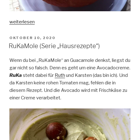
„Kürbissuppe
weiterlesen
(mit
Küchen-
VERÖFFENTLICHT
OKTOBER 10, 2020
AM
Hack)“
RuKaMole (Serie „Hausrezepte“)
Wenn du bei „RuKaMole“ an Guacamole denkst, liegst du
gar nicht so falsch. Denn es geht um eine Avocadocreme.
RuKa
steht dabei für
Ruth
und Karsten (das bin ich). Und
da Karsten keine rohen Tomaten mag, fehlen die in
diesem Rezept. Und die Avocado wird mit Frischkäse zu
einer Creme verarbeitet.