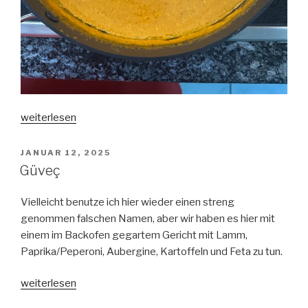
„Murgh
weiterlesen
Makhani
(Butter
VERÖFFENTLICHT
JANUAR 12, 2025
AM
Chicken)“
Güveç
Vielleicht benutze ich hier wieder einen streng
genommen falschen Namen, aber wir haben es hier mit
einem im Backofen gegartem Gericht mit Lamm,
Paprika/Peperoni, Aubergine, Kartoffeln und Feta zu tun.
„Güveç“
weiterlesen