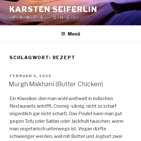
Zum
KARSTEN SEIFERLIN
Inhalt
~ P ~ A ~ N ~ T ~ A ~ ~ ~ R ~ H ~ E ~ I ~
springen
Menü
SCHLAGWORT:
REZEPT
VERÖFFENTLICHT
FEBRUAR 5, 2025
AM
Murgh Makhani (Butter Chicken)
Ein Klassiker, den man wohl weltweit in indischen
Restaurants antrifft. Cremig-sämig, nicht zu scharf
(eigentlich gar nicht scharf). Das Poulet kann man gut
gegen Tofu oder Saitan oder Jackfruit tauschen, wenn
man vegetarisch unterwegs ist. Vegan dürfte
schwieriger werden, weil mit Butter und Joghurt zwei