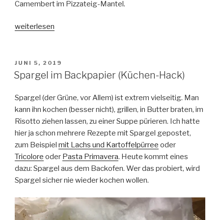
Camembert im Pizzateig-Mantel.
„Camembert
weiterlesen
im
Pizzamantel“
VERÖFFENTLICHT
JUNI 5, 2019
AM
Spargel im Backpapier (Küchen-Hack)
Spargel (der Grüne, vor Allem) ist extrem vielseitig. Man
kann ihn kochen (besser nicht), grillen, in Butter braten, im
Risotto ziehen lassen, zu einer Suppe pürieren. Ich hatte
hier ja schon mehrere Rezepte mit Spargel gepostet,
zum Beispiel
mit Lachs und Kartoffelpürree
oder
Tricolore
oder
Pasta Primavera
. Heute kommt eines
dazu: Spargel aus dem Backofen. Wer das probiert, wird
Spargel sicher nie wieder kochen wollen.