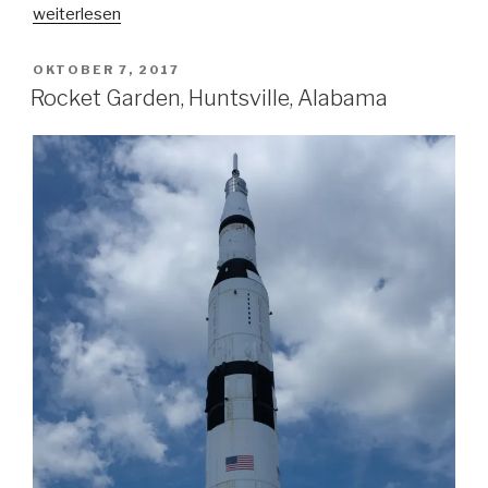
„Comet
weiterlesen
NEOWISE
C/2020
VERÖFFENTLICHT
OKTOBER 7, 2017
AM
F3“
Rocket Garden, Huntsville, Alabama