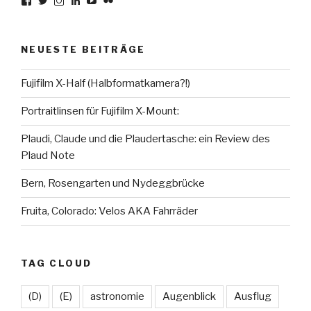
Profil
Profil
Profil
Profil
Profil
Profil
von
von
von
von
von
von
karsten.seiferlin
planetscooter
TimeCaptured
KarstenSeiferlin
Time.Captured.
Time.Capured.
auf
auf
auf
auf
auf
auf
Facebook
Twitter
Instagram
LinkedIn
YouTube
Flickr
NEUESTE BEITRÄGE
anzeigen
anzeigen
anzeigen
anzeigen
anzeigen
anzeigen
Fujifilm X-Half (Halbformatkamera?!)
Portraitlinsen für Fujifilm X-Mount:
Plaudi, Claude und die Plaudertasche: ein Review des
Plaud Note
Bern, Rosengarten und Nydeggbrücke
Fruita, Colorado: Velos AKA Fahrräder
TAG CLOUD
(D)
(E)
astronomie
Augenblick
Ausflug