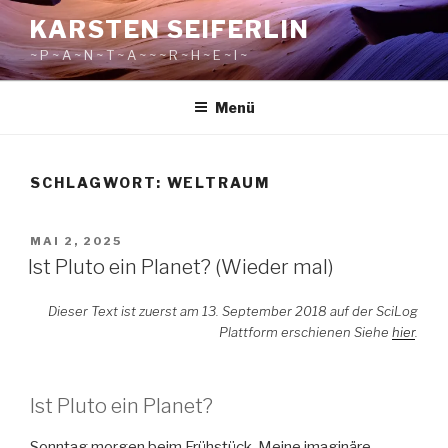
Zum
KARSTEN SEIFERLIN
Inhalt
~ P ~ A ~ N ~ T ~ A ~ ~ ~ R ~ H ~ E ~ I ~
springen
Menü
SCHLAGWORT:
WELTRAUM
VERÖFFENTLICHT
MAI 2, 2025
AM
Ist Pluto ein Planet? (Wieder mal)
Dieser Text ist zuerst am 13. September 2018 auf der SciLog
Plattform erschienen Siehe
hier
.
Ist Pluto ein Planet?
Sonntag morgen beim Frühstück. Meine imaginäre