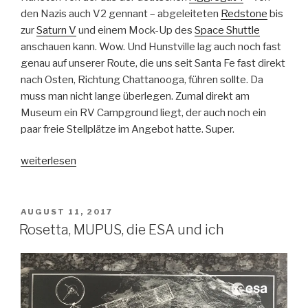
den Nazis auch V2 gennant – abgeleiteten
Redstone
bis
zur
Saturn V
und einem Mock-Up des
Space Shuttle
anschauen kann. Wow. Und Hunstville lag auch noch fast
genau auf unserer Route, die uns seit Santa Fe fast direkt
nach Osten, Richtung Chattanooga, führen sollte. Da
muss man nicht lange überlegen. Zumal direkt am
Museum ein RV Campground liegt, der auch noch ein
paar freie Stellplätze im Angebot hatte. Super.
„Rocket
weiterlesen
Garden,
Huntsville,
Alabama“
VERÖFFENTLICHT
AUGUST 11, 2017
AM
Rosetta, MUPUS, die ESA und ich