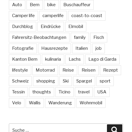
Auto
Bern
bike
Buschauffeur
Camper life
camperlife
coast-to-coast
Durchblog
Eindrücke
Elmobil
Fahrersitz-Beobachtungen
family
Fisch
Fotografie
Hausrezepte
Italien
job
Kanton Bern
kulinaria
Lachs
Lago di Garda
lifestyle
Motorrad
Reise
Reisen
Rezept
Schweiz
shopping
Ski
Spargel
sport
Tessin
thoughts
Ticino
travel
USA
Velo
Wallis
Wanderung
Wohnmobil
Suche
Suche