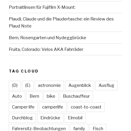
Portraitlinsen für Fujifilm X-Mount:
Plaudi, Claude und die Plaudertasche: ein Review des
Plaud Note
Bern, Rosengarten und Nydeggbrücke
Fruita, Colorado: Velos AKA Fahrräder
TAG CLOUD
(D)
(E)
astronomie
Augenblick
Ausflug
Auto
Bern
bike
Buschauffeur
Camper life
camperlife
coast-to-coast
Durchblog
Eindrücke
Elmobil
Fahrersitz-Beobachtungen
family
Fisch