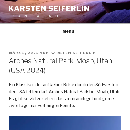
Zum
KARSTEN SEIFERLIN
Inhalt
~ P ~ A ~ N ~ T ~ A ~ ~ ~ R ~ H ~ E ~ I ~
springen
Menü
VERÖFFENTLICHT
MÄRZ 5, 2025
VON
KARSTEN SEIFERLIN
AM
Arches Natural Park, Moab, Utah
(USA 2024)
Ein Klassiker, der auf keiner Reise durch den Südwesten
der USA fehlen darf: Arches Natural Park bei Moab, Utah.
Es gibt so viel zu sehen, dass man auch gut und gerne
zwei Tage hier verbringen könnte.