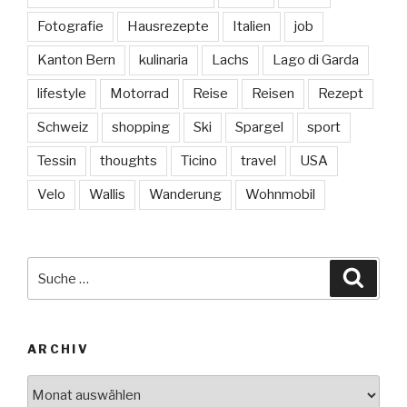
Fotografie
Hausrezepte
Italien
job
Kanton Bern
kulinaria
Lachs
Lago di Garda
lifestyle
Motorrad
Reise
Reisen
Rezept
Schweiz
shopping
Ski
Spargel
sport
Tessin
thoughts
Ticino
travel
USA
Velo
Wallis
Wanderung
Wohnmobil
Suche
Suche
nach:
ARCHIV
Archiv