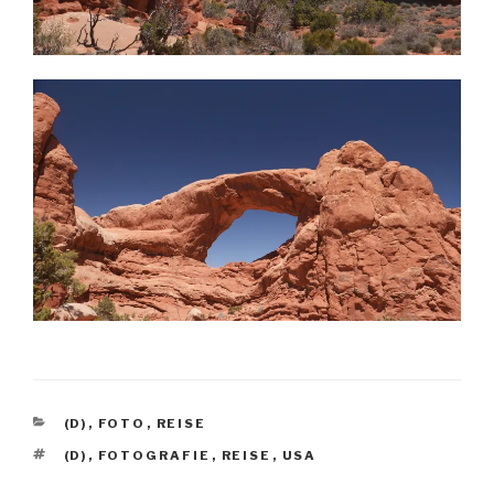
KATEGORIEN
(D)
,
FOTO
,
REISE
SCHLAGWÖRTER
(D)
,
FOTOGRAFIE
,
REISE
,
USA