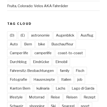
Fruita, Colorado: Velos AKA Fahrräder
TAG CLOUD
(D)
(E)
astronomie
Augenblick
Ausflug
Auto
Bern
bike
Buschauffeur
Camper life
camperlife
coast-to-coast
Durchblog
Eindrücke
Elmobil
Fahrersitz-Beobachtungen
family
Fisch
Fotografie
Hausrezepte
Italien
job
Kanton Bern
kulinaria
Lachs
Lago di Garda
lifestyle
Motorrad
Reise
Reisen
Rezept
Schweiz
shopping
Ski
Spargel
sport