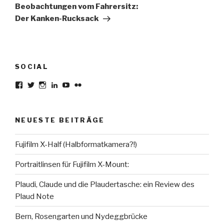
Beitrag
Beobachtungen vom Fahrersitz:
Der Kanken-Rucksack
SOCIAL
Profil
Profil
Profil
Profil
Profil
Profil
von
von
von
von
von
von
karsten.seiferlin
planetscooter
TimeCaptured
KarstenSeiferlin
Time.Captured.
Time.Capured.
auf
auf
auf
auf
auf
auf
Facebook
Twitter
Instagram
LinkedIn
YouTube
Flickr
NEUESTE BEITRÄGE
anzeigen
anzeigen
anzeigen
anzeigen
anzeigen
anzeigen
Fujifilm X-Half (Halbformatkamera?!)
Portraitlinsen für Fujifilm X-Mount:
Plaudi, Claude und die Plaudertasche: ein Review des
Plaud Note
Bern, Rosengarten und Nydeggbrücke