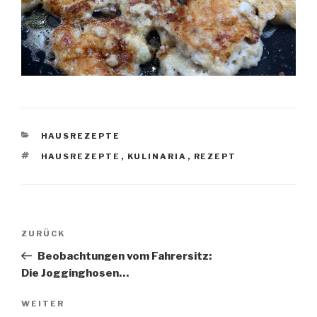
KATEGORIEN
HAUSREZEPTE
SCHLAGWÖRTER
HAUSREZEPTE
,
KULINARIA
,
REZEPT
Beitragsnavigation
Vorheriger
ZURÜCK
Beitrag
Beobachtungen vom Fahrersitz:
Die Jogginghosen…
Nächster
WEITER