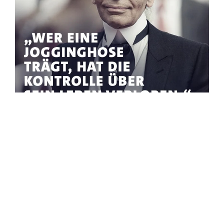
Seit ein paar Monaten tragen Teenies und Leute
um die 20 Jogginghosen. In der Schule, auf der
Strasse, beim Einkaufen, beim Abhängen. Nun
ja.
20 Minuten
macht direkt einen jährlich
wiederkehrenden Trend daraus (Sweatpants
season) und findet das sexy. Nun ja.