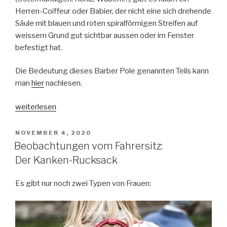
Herren-Coiffeur oder Babier, der nicht eine sich drehende
Säule mit blauen und roten spiralförmigen Streifen auf
weissem Grund gut sichtbar aussen oder im Fenster
befestigt hat.
Die Bedeutung dieses Barber Pole genannten Teils kann
man
hier
nachlesen.
„Beobachtungen
weiterlesen
vom
Fahrersitz:
VERÖFFENTLICHT
NOVEMBER 4, 2020
AM
Barberpole“
Beobachtungen vom Fahrersitz:
Der Kanken-Rucksack
Es gibt nur noch zwei Typen von Frauen: