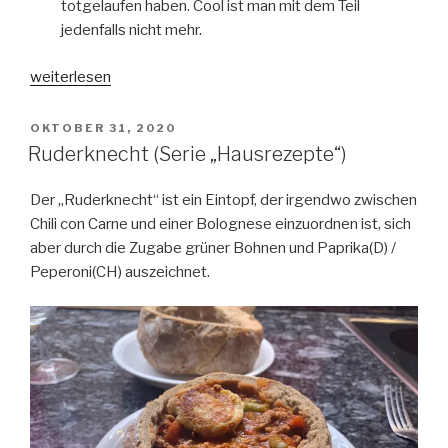
totgelaufen haben. Cool ist man mit dem Teil
jedenfalls nicht mehr.
„Beobachtungen
weiterlesen
vom
Fahrersitz:
VERÖFFENTLICHT
OKTOBER 31, 2020
AM
Der
Ruderknecht (Serie „Hausrezepte“)
Kanken-
Rucksack“
Der „Ruderknecht“ ist ein Eintopf, der irgendwo zwischen
Chili con Carne und einer Bolognese einzuordnen ist, sich
aber durch die Zugabe grüner Bohnen und Paprika(D) /
Peperoni(CH) auszeichnet.