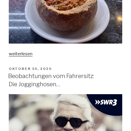
„Ruderknecht
weiterlesen
(Serie
„Hausrezepte“)“
VERÖFFENTLICHT
OKTOBER 30, 2020
AM
Beobachtungen vom Fahrersitz:
Die Jogginghosen…