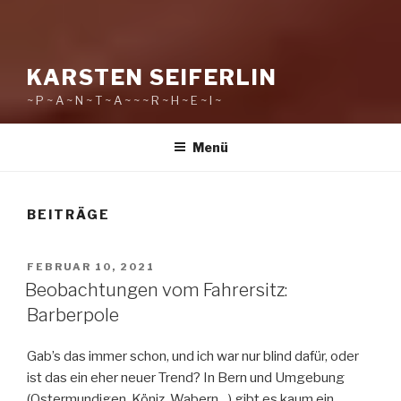
KARSTEN SEIFERLIN
~ P ~ A ~ N ~ T ~ A ~ ~ ~ R ~ H ~ E ~ I ~
Menü
BEITRÄGE
VERÖFFENTLICHT
FEBRUAR 10, 2021
AM
Beobachtungen vom Fahrersitz:
Barberpole
Gab’s das immer schon, und ich war nur blind dafür, oder
ist das ein eher neuer Trend? In Bern und Umgebung
(Ostermundigen, Köniz, Wabern…) gibt es kaum ein