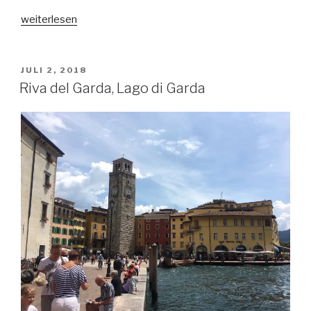
„Fenchel-
weiterlesen
Aprikosen-
Risotto“
VERÖFFENTLICHT
JULI 2, 2018
AM
Riva del Garda, Lago di Garda