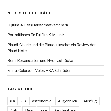
karsten.seiferlin
planetscooter
TimeCaptured
KarstenSeiferlin
Time.Captured.
Time.Capured.
auf
auf
auf
auf
auf
auf
Facebook
Twitter
Instagram
LinkedIn
YouTube
Flickr
NEUESTE BEITRÄGE
anzeigen
anzeigen
anzeigen
anzeigen
anzeigen
anzeigen
Fujifilm X-Half (Halbformatkamera?!)
Portraitlinsen für Fujifilm X-Mount:
Plaudi, Claude und die Plaudertasche: ein Review des
Plaud Note
Bern, Rosengarten und Nydeggbrücke
Fruita, Colorado: Velos AKA Fahrräder
TAG CLOUD
(D)
(E)
astronomie
Augenblick
Ausflug
Auto
Bern
bike
Buschauffeur