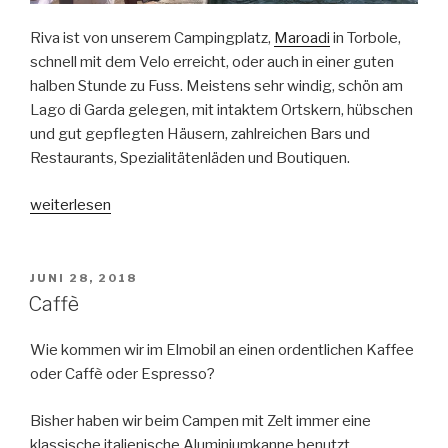
Riva ist von unserem Campingplatz,
Maroadi
in Torbole,
schnell mit dem Velo erreicht, oder auch in einer guten
halben Stunde zu Fuss. Meistens sehr windig, schön am
Lago di Garda gelegen, mit intaktem Ortskern, hübschen
und gut gepflegten Häusern, zahlreichen Bars und
Restaurants, Spezialitätenläden und Boutiquen.
„Riva
weiterlesen
del
Garda,
Lago
VERÖFFENTLICHT
JUNI 28, 2018
AM
di
Caffè
Garda“
Wie kommen wir im Elmobil an einen ordentlichen Kaffee
oder Caffè oder Espresso?
Bisher haben wir beim Campen mit Zelt immer eine
klassische italienische Aluminiumkanne benutzt