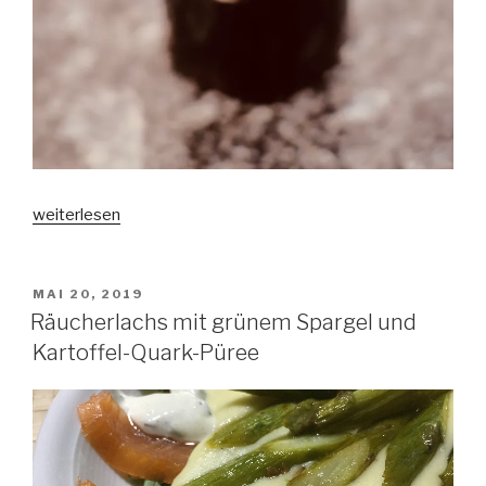
„Wer
weiterlesen
sparen
will,
zahlt
VERÖFFENTLICHT
MAI 20, 2019
AM
zweimal
Räucherlachs mit grünem Spargel und
(You
Kartoffel-Quark-Püree
get
what
you
pay
for)“