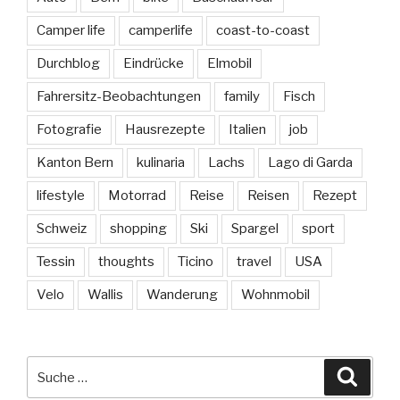
Camper life
camperlife
coast-to-coast
Durchblog
Eindrücke
Elmobil
Fahrersitz-Beobachtungen
family
Fisch
Fotografie
Hausrezepte
Italien
job
Kanton Bern
kulinaria
Lachs
Lago di Garda
lifestyle
Motorrad
Reise
Reisen
Rezept
Schweiz
shopping
Ski
Spargel
sport
Tessin
thoughts
Ticino
travel
USA
Velo
Wallis
Wanderung
Wohnmobil
Suche
Suche
nach: