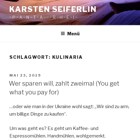
Zum
KARSTEN SEIFERLIN
Inhalt
~ P ~ A ~ N ~ T ~ A ~ ~ ~ R ~ H ~ E ~ I ~
springen
Menü
SCHLAGWORT:
KULINARIA
VERÖFFENTLICHT
MAI 23, 2019
AM
Wer sparen will, zahlt zweimal (You get
what you pay for)
…oder wie man in der Ukraine wohl sagt: „Wir sind zu arm,
um billige Dinge zu kaufen“.
Um was geht es? Es geht um Kaffee- und
Espressomühlen. Handmühlen, wohlgemerkt.