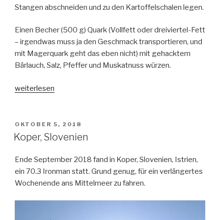
Stangen abschneiden und zu den Kartoffelschalen legen.
Einen Becher (500 g) Quark (Vollfett oder dreiviertel-Fett
– irgendwas muss ja den Geschmack transportieren, und
mit Magerquark geht das eben nicht) mit gehacktem
Bärlauch, Salz, Pfeffer und Muskatnuss würzen.
„Räucherlachs
weiterlesen
mit
grünem
Spargel
VERÖFFENTLICHT
OKTOBER 5, 2018
AM
und
Koper, Slovenien
Kartoffel-
Quark-
Ende September 2018 fand in Koper, Slovenien, Istrien,
Püree“
ein 70.3 Ironman statt. Grund genug, für ein verlängertes
Wochenende ans Mittelmeer zu fahren.