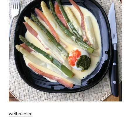
„Tricolore“
weiterlesen