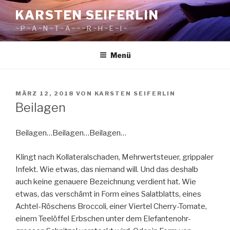
Zum
KARSTEN SEIFERLIN
Inhalt
~ P ~ A ~ N ~ T ~ A ~ ~ ~ R ~ H ~ E ~ I ~
springen
Menü
VERÖFFENTLICHT
MÄRZ 12, 2018
VON
KARSTEN SEIFERLIN
AM
Beilagen
Beilagen…Beilagen…Beilagen…
Klingt nach Kollateralschaden, Mehrwertsteuer, grippaler
Infekt. Wie etwas, das niemand will. Und das deshalb
auch keine genauere Bezeichnung verdient hat. Wie
etwas, das verschämt in Form eines Salatblatts, eines
Achtel-Röschens Broccoli, einer Viertel Cherry-Tomate,
einem Teelöffel Erbschen unter dem Elefantenohr-