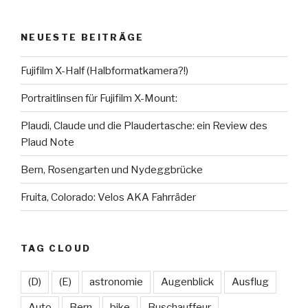
karsten.seiferlin
planetscooter
TimeCaptured
KarstenSeiferlin
Time.Captured.
Time.Capured.
auf
auf
auf
auf
auf
auf
Facebook
Twitter
Instagram
LinkedIn
YouTube
Flickr
NEUESTE BEITRÄGE
anzeigen
anzeigen
anzeigen
anzeigen
anzeigen
anzeigen
Fujifilm X-Half (Halbformatkamera?!)
Portraitlinsen für Fujifilm X-Mount:
Plaudi, Claude und die Plaudertasche: ein Review des
Plaud Note
Bern, Rosengarten und Nydeggbrücke
Fruita, Colorado: Velos AKA Fahrräder
TAG CLOUD
(D)
(E)
astronomie
Augenblick
Ausflug
Auto
Bern
bike
Buschauffeur