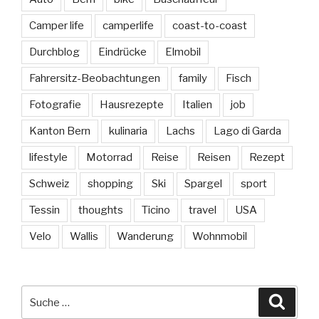
Camper life
camperlife
coast-to-coast
Durchblog
Eindrücke
Elmobil
Fahrersitz-Beobachtungen
family
Fisch
Fotografie
Hausrezepte
Italien
job
Kanton Bern
kulinaria
Lachs
Lago di Garda
lifestyle
Motorrad
Reise
Reisen
Rezept
Schweiz
shopping
Ski
Spargel
sport
Tessin
thoughts
Ticino
travel
USA
Velo
Wallis
Wanderung
Wohnmobil
Suche
Suche
nach: