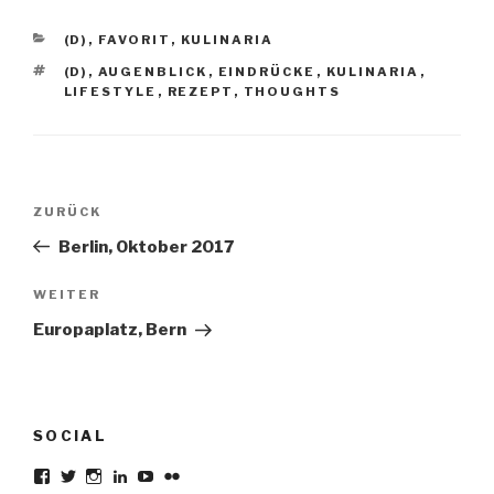
KATEGORIEN
(D)
,
FAVORIT
,
KULINARIA
SCHLAGWÖRTER
(D)
,
AUGENBLICK
,
EINDRÜCKE
,
KULINARIA
,
LIFESTYLE
,
REZEPT
,
THOUGHTS
Beitragsnavigation
Vorheriger
ZURÜCK
Beitrag
Berlin, Oktober 2017
Nächster
WEITER
Beitrag
Europaplatz, Bern
SOCIAL
Profil
Profil
Profil
Profil
Profil
Profil
von
von
von
von
von
von