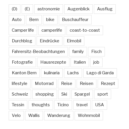
(D)
(E)
astronomie
Augenblick
Ausflug
Auto
Bern
bike
Buschauffeur
Camper life
camperlife
coast-to-coast
Durchblog
Eindrücke
Elmobil
Fahrersitz-Beobachtungen
family
Fisch
Fotografie
Hausrezepte
Italien
job
Kanton Bern
kulinaria
Lachs
Lago di Garda
lifestyle
Motorrad
Reise
Reisen
Rezept
Schweiz
shopping
Ski
Spargel
sport
Tessin
thoughts
Ticino
travel
USA
Velo
Wallis
Wanderung
Wohnmobil