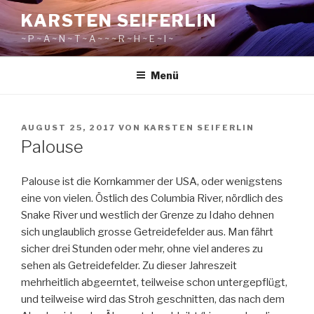
Zum
KARSTEN SEIFERLIN
Inhalt
~ P ~ A ~ N ~ T ~ A ~ ~ ~ R ~ H ~ E ~ I ~
springen
Menü
VERÖFFENTLICHT
AUGUST 25, 2017
VON
KARSTEN SEIFERLIN
AM
Palouse
Palouse ist die Kornkammer der USA, oder wenigstens
eine von vielen. Östlich des Columbia River, nördlich des
Snake River und westlich der Grenze zu Idaho dehnen
sich unglaublich grosse Getreidefelder aus. Man fährt
sicher drei Stunden oder mehr, ohne viel anderes zu
sehen als Getreidefelder. Zu dieser Jahreszeit
mehrheitlich abgeerntet, teilweise schon untergepflügt,
und teilweise wird das Stroh geschnitten, das nach dem