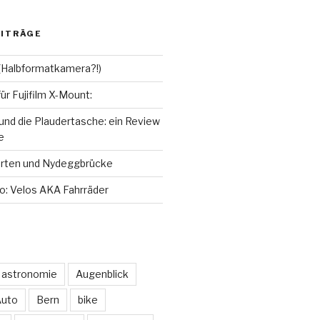
lin
oter
Captured
rstenSeiferlin
Time.Captured.
Time.Capured.
f
auf
auf
gram
inkedIn
YouTube
Flickr
EITRÄGE
gen
nzeigen
anzeigen
anzeigen
f (Halbformatkamera?!)
für Fujifilm X-Mount:
 und die Plaudertasche: ein Review
e
arten und Nydeggbrücke
do: Velos AKA Fahrräder
astronomie
Augenblick
uto
Bern
bike