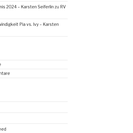
is 2024 – Karsten Seiferlin
zu
RV
digkeit Pia vs. Ivy – Karsten
e
ntare
eed