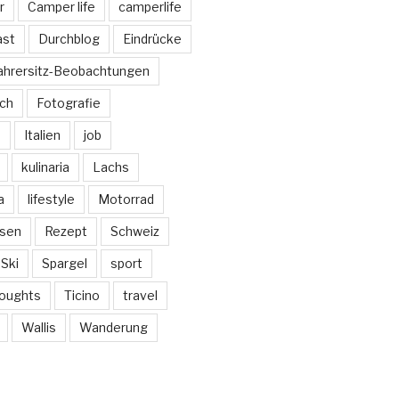
r
Camper life
camperlife
ast
Durchblog
Eindrücke
ahrersitz-Beobachtungen
sch
Fotografie
e
Italien
job
kulinaria
Lachs
a
lifestyle
Motorrad
isen
Rezept
Schweiz
Ski
Spargel
sport
oughts
Ticino
travel
Wallis
Wanderung