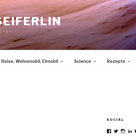
SEIFERLIN
 ~ I ~
Reise, Wohnmobil, Elmobil
Science
Rezepte
SOCIAL
Profil
Profil
Profil
Pr
von
von
von
v