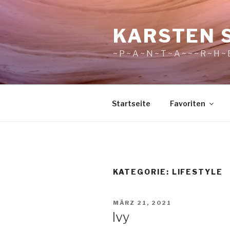
Zum
Inhalt
KARSTEN 
springen
~ P ~ A ~ N ~ T ~ A ~ ~ ~ R ~ H ~ E
Startseite
Favoriten
KATEGORIE:
LIFESTYLE
VERÖFFENTLICHT
MÄRZ 21, 2021
AM
Ivy