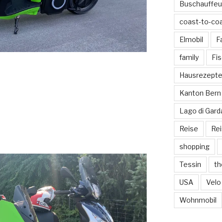
Buschauffeu
coast-to-co
Elmobil
F
family
Fi
Hausrezept
Kanton Bern
Lago di Gard
Reise
Re
shopping
Tessin
th
USA
Velo
Wohnmobil