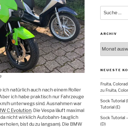
Suche
nach:
ARCHIV
Archiv
NEUESTE K
e
Fruita, Colorad
e ich natürlich auch nach einem Roller
zu
Fruita, Col
 Aber ich habe praktisch nur Fahrzeuge
Sock Tutorial (
5 km/h unterwegs sind. Ausnahmen war
Tutorial (E)
W C Evolution
. Die Vespa läuft maximal
, da nicht wirklich Autobahn-tauglich
Sock Tutorial –
(D)
erholen, bist du zu langsam). Die BMW