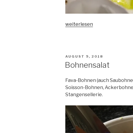
„Spargel
weiterlesen
im
Backpapier
(Küchen-
Hack)“
VERÖFFENTLICHT
AUGUST 9, 2018
AM
Bohnensalat
Fava-Bohnen (auch Saubohne
Soisson-Bohnen, Ackerbohnen
Stangensellerie.