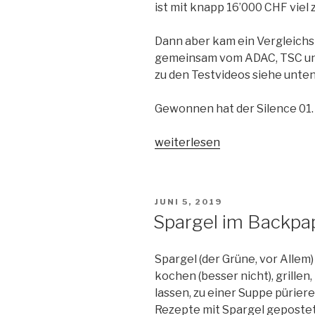
ist mit knapp 16’000 CHF viel z
Dann aber kam ein Vergleichst
gemeinsam vom ADAC, TSC un
zu den Testvideos siehe unten
Gewonnen hat der Silence 01.
„Silence
weiterlesen
01
(Ivy)“
VERÖFFENTLICHT
JUNI 5, 2019
AM
Spargel im Backpa
Spargel (der Grüne, vor Allem)
kochen (besser nicht), grillen,
lassen, zu einer Suppe püriere
Rezepte mit Spargel gepostet