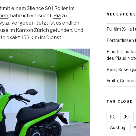
karsten.seifer
planetsco
Time
Ka
 mit einem Silence S01 Roller im
auf
auf
auf
au
Facebook
Twitter
Insta
L
NEUESTE B
eben
, habe ich versucht,
Pia
zu
anzeigen
anzeigen
anzei
a
vy zu vergeben. Jetzt ist es endlich
Fujifilm X-Hal
ause im Kanton Zürich gefunden. Und
ute exakt 153 km) im Dienst.
Portraitlinsen 
Plaudi, Claude
des Plaud Not
Bern, Roseng
Fruita, Colora
TAG CLOUD
(D)
(E)
Ausflug
A