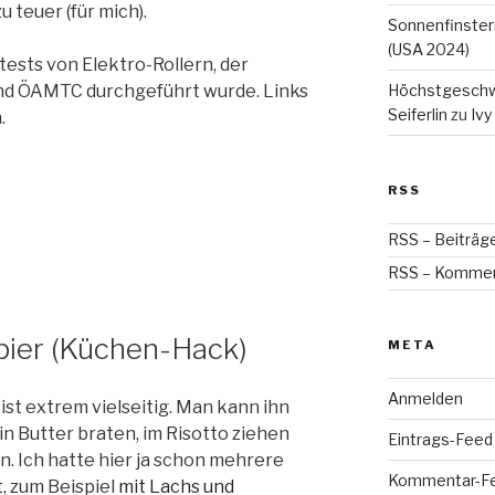
u teuer (für mich).
Sonnenfinstern
(USA 2024)
ests von Elektro-Rollern, der
Höchstgeschwin
d ÖAMTC durchgeführt wurde. Links
Seiferlin
zu
Ivy
.
RSS
RSS – Beiträg
RSS – Komme
pier (Küchen-Hack)
META
Anmelden
 ist extrem vielseitig. Man kann ihn
 in Butter braten, im Risotto ziehen
Eintrags-Feed
n. Ich hatte hier ja schon mehrere
Kommentar-F
, zum Beispiel
mit Lachs und