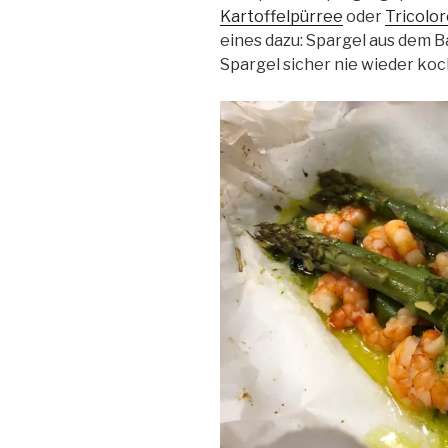
Kartoffelpürree
oder
Tricolo
eines dazu: Spargel aus dem B
Spargel sicher nie wieder koc