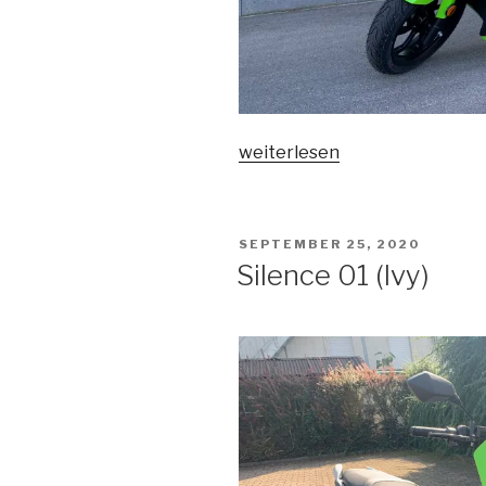
„Ivy“
weiterlesen
VERÖFFENTLICHT
SEPTEMBER 25, 2020
AM
Silence 01 (Ivy)