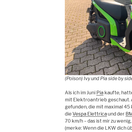
(Poison) Ivy und Pia
side by sid
Als ich im Juni
Pia
kaufte, hatt
mit Elektroantrieb geschaut.
gefunden, die mit maximal 4
die
Vespa Elettrica
und der
BM
70 km/h – das ist mir zu wenig
(merke: Wenn die LKW dich üb