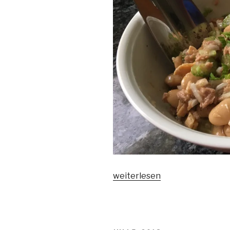
„Bohnensalat“
weiterlesen