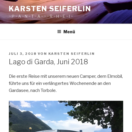
Zum
KARSTEN SEIFERLIN
Inhalt
~ P ~ A ~ N ~ T ~ A ~ ~ ~ R ~ H ~ E ~ I ~
springen
Menü
VERÖFFENTLICHT
JULI 3, 2018
VON
KARSTEN SEIFERLIN
AM
Lago di Garda, Juni 2018
Die erste Reise mit unserem neuen Camper, dem Elmobil,
führte uns für ein verlängertes Wochenende an den
Gardasee, nach Torbole.