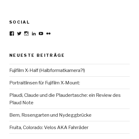
SOCIAL
Profil
Profil
Profil
Profil
Profil
Profil
von
von
von
von
von
von
karsten.seiferlin
planetscooter
TimeCaptured
KarstenSeiferlin
Time.Captured.
Time.Capured.
auf
auf
auf
auf
auf
auf
Facebook
Twitter
Instagram
LinkedIn
YouTube
Flickr
NEUESTE BEITRÄGE
anzeigen
anzeigen
anzeigen
anzeigen
anzeigen
anzeigen
Fujifilm X-Half (Halbformatkamera?!)
Portraitlinsen für Fujifilm X-Mount:
Plaudi, Claude und die Plaudertasche: ein Review des
Plaud Note
Bern, Rosengarten und Nydeggbrücke
Fruita, Colorado: Velos AKA Fahrräder