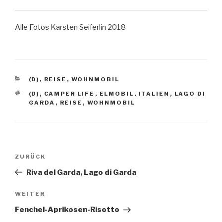
Alle Fotos Karsten Seiferlin 2018
KATEGORIEN
(D)
,
REISE
,
WOHNMOBIL
SCHLAGWÖRTER
(D)
,
CAMPER LIFE
,
ELMOBIL
,
ITALIEN
,
LAGO DI
GARDA
,
REISE
,
WOHNMOBIL
Beitragsnavigation
Vorheriger
ZURÜCK
Beitrag
Riva del Garda, Lago di Garda
Nächster
WEITER
Beitrag
Fenchel-Aprikosen-Risotto