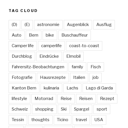
TAG CLOUD
(D)
(E)
astronomie
Augenblick
Ausflug
Auto
Bern
bike
Buschauffeur
Camper life
camperlife
coast-to-coast
Durchblog
Eindrücke
Elmobil
Fahrersitz-Beobachtungen
family
Fisch
Fotografie
Hausrezepte
Italien
job
Kanton Bern
kulinaria
Lachs
Lago di Garda
lifestyle
Motorrad
Reise
Reisen
Rezept
Schweiz
shopping
Ski
Spargel
sport
Tessin
thoughts
Ticino
travel
USA