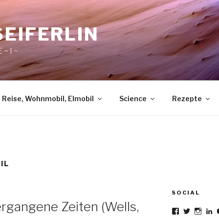
SEIFERLIN
 ~ I ~
Reise, Wohnmobil, Elmobil
Science
Rezepte
IL
SOCIAL
rgangene Zeiten (Wells,
Profil
Profil
Profil
Pr
von
von
von
v