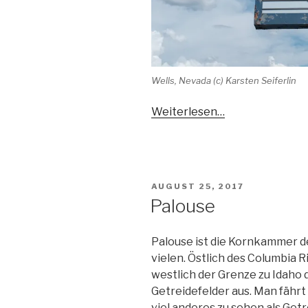
Wells, Nevada (c) Karsten Seiferlin
Weiterlesen…
VERÖFFENTLICHT
AUGUST 25, 2017
AM
Palouse
Palouse ist die Kornkammer d
vielen. Östlich des Columbia R
westlich der Grenze zu Idaho 
Getreidefelder aus. Man fährt
viel anderes zu sehen als Getr