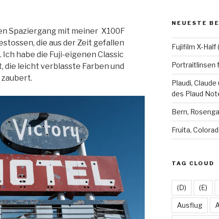
karsten.seifer
planetsco
Time
Ka
auf
auf
auf
au
Facebook
Twitter
Insta
L
NEUESTE B
inen Spaziergang mit meiner X100F
anzeigen
anzeigen
anzei
a
stossen, die aus der Zeit gefallen
Fujifilm X-Hal
 Ich habe die Fuji-eigenen Classic
Portraitlinsen 
 die leicht verblasste Farben und
 zaubert.
Plaudi, Claude
des Plaud Not
Bern, Roseng
Fruita, Colora
TAG CLOUD
(D)
(E)
Ausflug
A