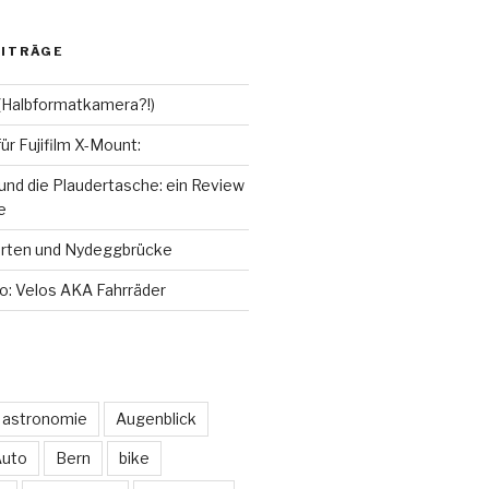
lin
oter
Captured
rstenSeiferlin
Time.Captured.
Time.Capured.
f
auf
auf
gram
inkedIn
YouTube
Flickr
EITRÄGE
gen
nzeigen
anzeigen
anzeigen
f (Halbformatkamera?!)
für Fujifilm X-Mount:
 und die Plaudertasche: ein Review
e
arten und Nydeggbrücke
do: Velos AKA Fahrräder
astronomie
Augenblick
uto
Bern
bike