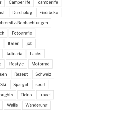
r
Camper life
camperlife
ast
Durchblog
Eindrücke
ahrersitz-Beobachtungen
sch
Fotografie
e
Italien
job
kulinaria
Lachs
a
lifestyle
Motorrad
isen
Rezept
Schweiz
Ski
Spargel
sport
oughts
Ticino
travel
Wallis
Wanderung