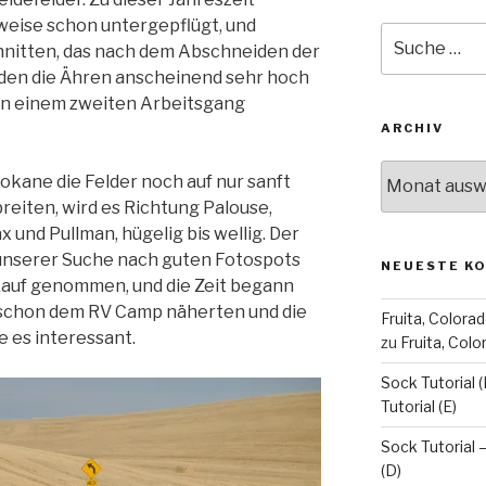
lweise schon untergepflügt, und
Suche
chnitten, das nach dem Abschneiden der
nach:
rden die Ähren anscheinend sehr hoch
in einem zweiten Arbeitsgang
ARCHIV
Archiv
okane die Felder noch auf nur sanft
iten, wird es Richtung Palouse,
x und Pullman, hügelig bis wellig. Der
 unserer Suche nach guten Fotospots
NEUESTE K
Kauf genommen, und die Zeit begann
s schon dem RV Camp näherten und die
Fruita, Colorad
e es interessant.
zu
Fruita, Col
Sock Tutorial (
Tutorial (E)
Sock Tutorial –
(D)