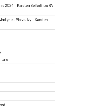
is 2024 – Karsten Seiferlin
zu
RV
digkeit Pia vs. Ivy – Karsten
e
ntare
eed