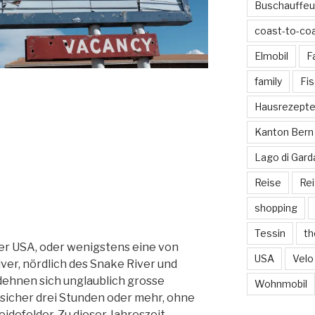
Buschauffeu
coast-to-co
Elmobil
F
family
Fi
Hausrezept
Kanton Bern
Lago di Gard
Reise
Re
shopping
Tessin
th
er USA, oder wenigstens eine von
USA
Velo
iver, nördlich des Snake River und
dehnen sich unglaublich grosse
Wohnmobil
 sicher drei Stunden oder mehr, ohne
eidefelder. Zu dieser Jahreszeit