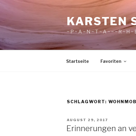
Zum
Inhalt
KARSTEN 
springen
~ P ~ A ~ N ~ T ~ A ~ ~ ~ R ~ H ~ E
Startseite
Favoriten
SCHLAGWORT:
WOHNMOB
VERÖFFENTLICHT
AUGUST 29, 2017
AM
Erinnerungen an ve