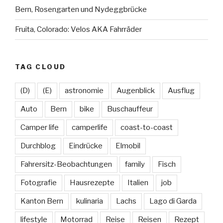
Bern, Rosengarten und Nydeggbrücke
Fruita, Colorado: Velos AKA Fahrräder
TAG CLOUD
(D)
(E)
astronomie
Augenblick
Ausflug
Auto
Bern
bike
Buschauffeur
Camper life
camperlife
coast-to-coast
Durchblog
Eindrücke
Elmobil
Fahrersitz-Beobachtungen
family
Fisch
Fotografie
Hausrezepte
Italien
job
Kanton Bern
kulinaria
Lachs
Lago di Garda
lifestyle
Motorrad
Reise
Reisen
Rezept