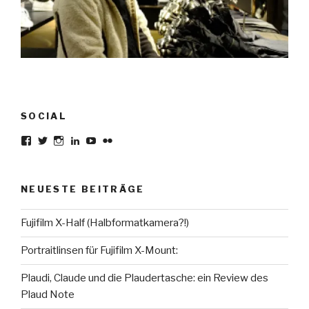
SOCIAL
Profil
Profil
Profil
Profil
Profil
Profil
von
von
von
von
von
von
karsten.seiferlin
planetscooter
TimeCaptured
KarstenSeiferlin
Time.Captured.
Time.Capured.
auf
auf
auf
auf
auf
auf
Facebook
Twitter
Instagram
LinkedIn
YouTube
Flickr
NEUESTE BEITRÄGE
anzeigen
anzeigen
anzeigen
anzeigen
anzeigen
anzeigen
Fujifilm X-Half (Halbformatkamera?!)
Portraitlinsen für Fujifilm X-Mount:
Plaudi, Claude und die Plaudertasche: ein Review des
Plaud Note