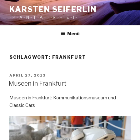
Zum
KARSTEN SEIFERLIN
Inhalt
~ P ~ A ~ N ~ T ~ A ~ ~ ~ R ~ H ~ E ~ I ~
springen
Menü
SCHLAGWORT:
FRANKFURT
VERÖFFENTLICHT
APRIL 27, 2013
AM
Museen in Frankfurt
Museen in Frankfurt: Kommunikationsmuseum und
Classic Cars