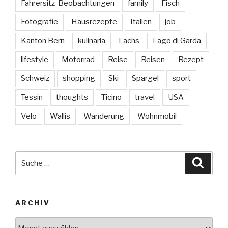
Fahrersitz-Beobachtungen
family
Fisch
Fotografie
Hausrezepte
Italien
job
Kanton Bern
kulinaria
Lachs
Lago di Garda
lifestyle
Motorrad
Reise
Reisen
Rezept
Schweiz
shopping
Ski
Spargel
sport
Tessin
thoughts
Ticino
travel
USA
Velo
Wallis
Wanderung
Wohnmobil
Suche
Suche
nach:
ARCHIV
Archiv