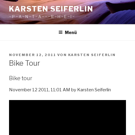
Zum
KARSTEN SEIFERLIN
Inhalt
~ P ~ A ~ N ~ T ~ A ~ ~ ~ R ~ H ~ E ~ I ~
springen
Menü
VERÖFFENTLICHT
NOVEMBER 12, 2011
VON
KARSTEN SEIFERLIN
AM
Bike Tour
Bike tour
November 12 2011, 11:01 AM by Karsten Seiferlin