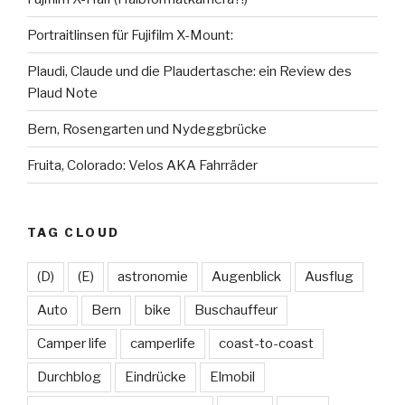
Portraitlinsen für Fujifilm X-Mount:
Plaudi, Claude und die Plaudertasche: ein Review des
Plaud Note
Bern, Rosengarten und Nydeggbrücke
Fruita, Colorado: Velos AKA Fahrräder
TAG CLOUD
(D)
(E)
astronomie
Augenblick
Ausflug
Auto
Bern
bike
Buschauffeur
Camper life
camperlife
coast-to-coast
Durchblog
Eindrücke
Elmobil