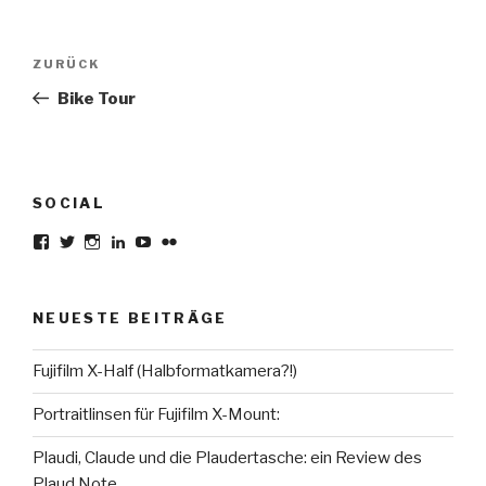
Beitragsnavigation
Vorheriger
ZURÜCK
Beitrag
Bike Tour
SOCIAL
Profil
Profil
Profil
Profil
Profil
Profil
von
von
von
von
von
von
karsten.seiferlin
planetscooter
TimeCaptured
KarstenSeiferlin
Time.Captured.
Time.Capured.
auf
auf
auf
auf
auf
auf
Facebook
Twitter
Instagram
LinkedIn
YouTube
Flickr
NEUESTE BEITRÄGE
anzeigen
anzeigen
anzeigen
anzeigen
anzeigen
anzeigen
Fujifilm X-Half (Halbformatkamera?!)
Portraitlinsen für Fujifilm X-Mount:
Plaudi, Claude und die Plaudertasche: ein Review des
Plaud Note