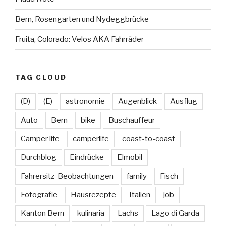
Bern, Rosengarten und Nydeggbrücke
Fruita, Colorado: Velos AKA Fahrräder
TAG CLOUD
(D)
(E)
astronomie
Augenblick
Ausflug
Auto
Bern
bike
Buschauffeur
Camper life
camperlife
coast-to-coast
Durchblog
Eindrücke
Elmobil
Fahrersitz-Beobachtungen
family
Fisch
Fotografie
Hausrezepte
Italien
job
Kanton Bern
kulinaria
Lachs
Lago di Garda