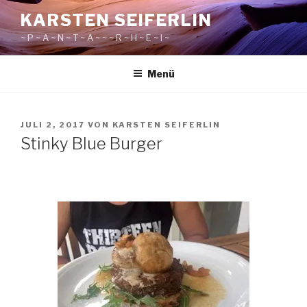
Zum
KARSTEN SEIFERLIN
Inhalt
~ P ~ A ~ N ~ T ~ A ~ ~ ~ R ~ H ~ E ~ I ~
springen
Menü
VERÖFFENTLICHT
JULI 2, 2017
VON
KARSTEN SEIFERLIN
AM
Stinky Blue Burger