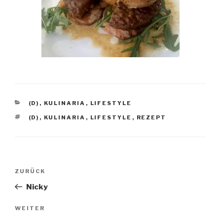
KATEGORIEN
(D)
,
KULINARIA
,
LIFESTYLE
SCHLAGWÖRTER
(D)
,
KULINARIA
,
LIFESTYLE
,
REZEPT
Beitragsnavigation
Vorheriger
ZURÜCK
Beitrag
Nicky
Nächster
WEITER