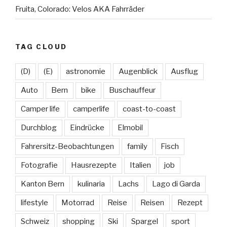
Fruita, Colorado: Velos AKA Fahrräder
TAG CLOUD
(D)
(E)
astronomie
Augenblick
Ausflug
Auto
Bern
bike
Buschauffeur
Camper life
camperlife
coast-to-coast
Durchblog
Eindrücke
Elmobil
Fahrersitz-Beobachtungen
family
Fisch
Fotografie
Hausrezepte
Italien
job
Kanton Bern
kulinaria
Lachs
Lago di Garda
lifestyle
Motorrad
Reise
Reisen
Rezept
Schweiz
shopping
Ski
Spargel
sport