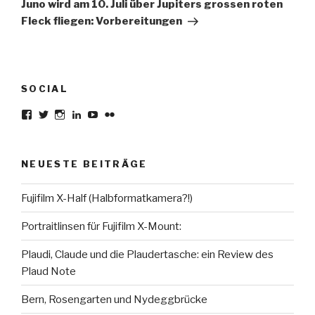
Beitrag
Juno wird am 10. Juli über Jupiters grossen roten
Fleck fliegen: Vorbereitungen
SOCIAL
Profil
Profil
Profil
Profil
Profil
Profil
von
von
von
von
von
von
karsten.seiferlin
planetscooter
TimeCaptured
KarstenSeiferlin
Time.Captured.
Time.Capured.
auf
auf
auf
auf
auf
auf
Facebook
Twitter
Instagram
LinkedIn
YouTube
Flickr
NEUESTE BEITRÄGE
anzeigen
anzeigen
anzeigen
anzeigen
anzeigen
anzeigen
Fujifilm X-Half (Halbformatkamera?!)
Portraitlinsen für Fujifilm X-Mount:
Plaudi, Claude und die Plaudertasche: ein Review des
Plaud Note
Bern, Rosengarten und Nydeggbrücke