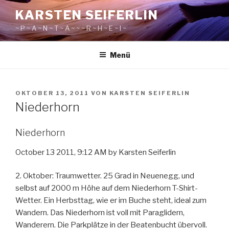
Zum
KARSTEN SEIFERLIN
Inhalt
~ P ~ A ~ N ~ T ~ A ~ ~ ~ R ~ H ~ E ~ I ~
springen
Menü
VERÖFFENTLICHT
OKTOBER 13, 2011
VON
KARSTEN SEIFERLIN
AM
Niederhorn
Niederhorn
October 13 2011, 9:12 AM by Karsten Seiferlin
2. Oktober: Traumwetter. 25 Grad in Neuenegg, und
selbst auf 2000 m Höhe auf dem Niederhorn T-Shirt-
Wetter. Ein Herbsttag, wie er im Buche steht, ideal zum
Wandern. Das Niederhorn ist voll mit Paraglidern,
Wanderern. Die Parkplätze in der Beatenbucht übervoll.