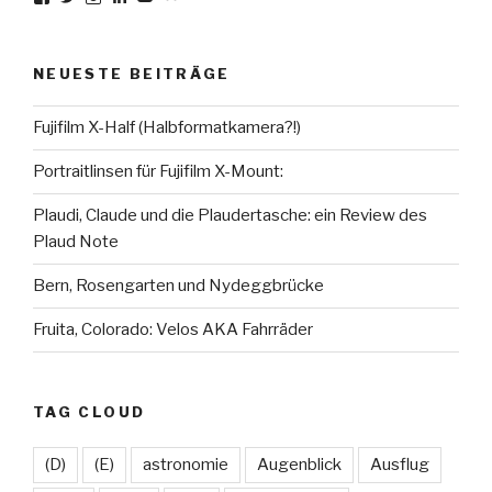
von
von
von
von
von
von
karsten.seiferlin
planetscooter
TimeCaptured
KarstenSeiferlin
Time.Captured.
Time.Capured.
auf
auf
auf
auf
auf
auf
Facebook
Twitter
Instagram
LinkedIn
YouTube
Flickr
NEUESTE BEITRÄGE
anzeigen
anzeigen
anzeigen
anzeigen
anzeigen
anzeigen
Fujifilm X-Half (Halbformatkamera?!)
Portraitlinsen für Fujifilm X-Mount:
Plaudi, Claude und die Plaudertasche: ein Review des
Plaud Note
Bern, Rosengarten und Nydeggbrücke
Fruita, Colorado: Velos AKA Fahrräder
TAG CLOUD
(D)
(E)
astronomie
Augenblick
Ausflug