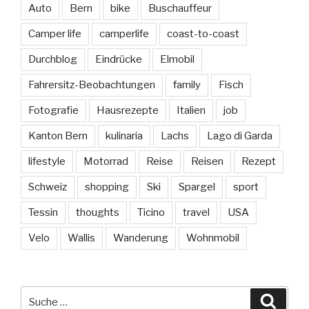
Auto
Bern
bike
Buschauffeur
Camper life
camperlife
coast-to-coast
Durchblog
Eindrücke
Elmobil
Fahrersitz-Beobachtungen
family
Fisch
Fotografie
Hausrezepte
Italien
job
Kanton Bern
kulinaria
Lachs
Lago di Garda
lifestyle
Motorrad
Reise
Reisen
Rezept
Schweiz
shopping
Ski
Spargel
sport
Tessin
thoughts
Ticino
travel
USA
Velo
Wallis
Wanderung
Wohnmobil
Suche
Suche