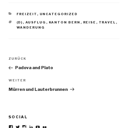
KATEGORIEN
FREIZEIT
,
UNCATEGORIZED
SCHLAGWÖRTER
(D)
,
AUSFLUG
,
KANTON BERN
,
REISE
,
TRAVEL
,
WANDERUNG
Beitragsnavigation
Vorheriger
ZURÜCK
Beitrag
Padova and Plato
Nächster
WEITER
Beitrag
Mürren und Lauterbrunnen
SOCIAL
Profil
Profil
Profil
Profil
Profil
Profil