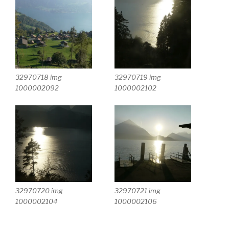
32970718 img
32970719 img
1000002092
1000002102
32970720 img
32970721 img
1000002104
1000002106