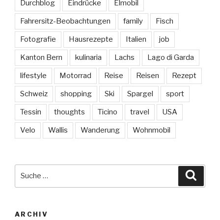
Durchblog
Eindrücke
Elmobil
Fahrersitz-Beobachtungen
family
Fisch
Fotografie
Hausrezepte
Italien
job
Kanton Bern
kulinaria
Lachs
Lago di Garda
lifestyle
Motorrad
Reise
Reisen
Rezept
Schweiz
shopping
Ski
Spargel
sport
Tessin
thoughts
Ticino
travel
USA
Velo
Wallis
Wanderung
Wohnmobil
Suche
Suche
nach:
ARCHIV